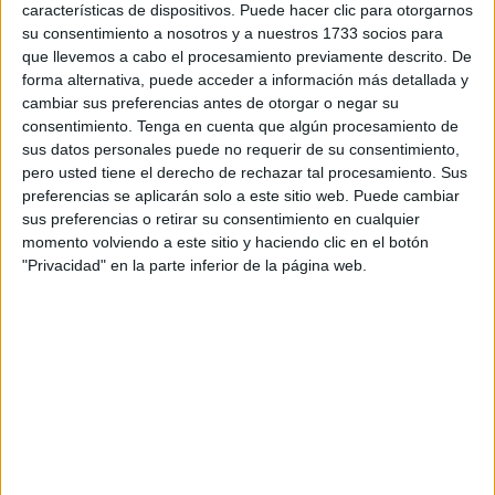
características de dispositivos. Puede hacer clic para otorgarnos
su consentimiento a nosotros y a nuestros 1733 socios para
‘Los Delfines’
se han mostrado satisfecho con esta gran
que llevemos a cabo el procesamiento previamente descrito. De
incorporación: “La familia sigue creciendo. Sara Ouzande
forma alternativa, puede acceder a información más detallada y
otra gran piragüista que nos acompañar en esta bonita
cambiar sus preferencias antes de otorgar o negar su
temporada y otra grandísima persona que nos hará seguro
consentimiento.
Tenga en cuenta que algún procesamiento de
sus datos personales puede no requerir de su consentimiento,
disfrutar dentro y fuera del agua”, explican desde el club
pero usted tiene el derecho de rechazar tal procesamiento. Sus
caballa.
preferencias se aplicarán solo a este sitio web. Puede cambiar
sus preferencias o retirar su consentimiento en cualquier
En un comunicado en redes sociales, el club le da la
momento volviendo a este sitio y haciendo clic en el botón
bienvenida de la siguiente forma: “Bienvenida a esta
"Privacidad" en la parte inferior de la página web.
pequeña gran familia del Club Los Delfines de Ceuta,
estaremos contigo a cada palada que des”, exclaman.
La piragüista olímpica, natural de Gijón fue medalla de
plata en el
campeonato del Mundo
celebrado en Haifax
(Canadá) en 2022 y un bronce en el Mundial de Duisburgo
en 2023.