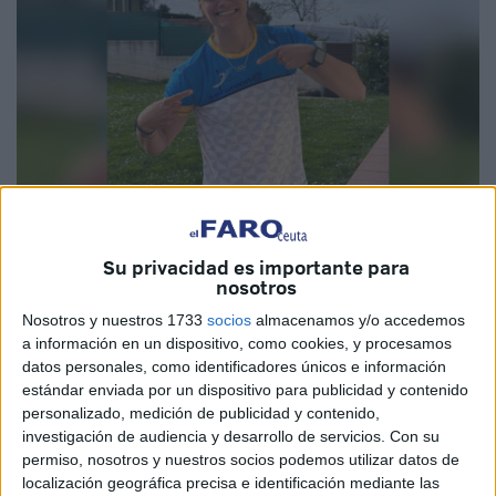
Imagen cedida
Su privacidad es importante para
nosotros
Nosotros y nuestros 1733
socios
almacenamos y/o accedemos
a información en un dispositivo, como cookies, y procesamos
Una deportista olímpica competirá con el
Club Los
datos personales, como identificadores únicos e información
Delfines
de Ceuta. Se trata de Sara Ouzande, la
estándar enviada por un dispositivo para publicidad y contenido
piragüista
asturiana se une al club caballa y competirá
personalizado, medición de publicidad y contenido,
defendiendo a la ciudad autónoma esta temporada. Se
investigación de audiencia y desarrollo de servicios.
Con su
permiso, nosotros y nuestros socios podemos utilizar datos de
une así a su compañero Paco Cubelos quien ya estaba en
localización geográfica precisa e identificación mediante las
el club.