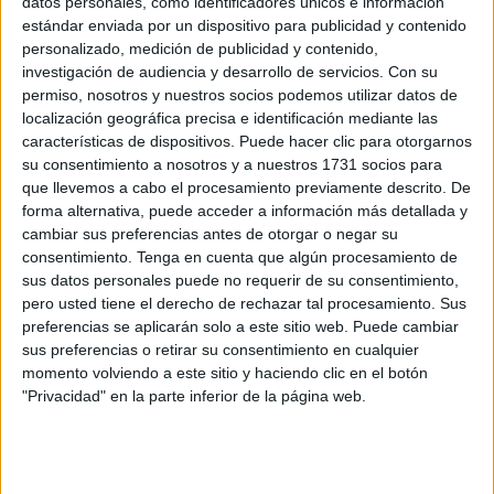
ofrecimiento que le ha realizado en relación con la acogida
datos personales, como identificadores únicos e información
estándar enviada por un dispositivo para publicidad y contenido
de jóvenes migrantes: “Hablamos el lunes acerca de la
personalizado, medición de publicidad y contenido,
situación límite y de emergencia que vivimos en Ceuta y
investigación de audiencia y desarrollo de servicios.
Con su
hoy está aquí”, ha precisado Vivas, quien ha reiterado que
permiso, nosotros y nuestros socios podemos utilizar datos de
el colapso del sistema es inminente, “pese a que, en unos
localización geográfica precisa e identificación mediante las
características de dispositivos. Puede hacer clic para otorgarnos
meses y semanas, el Área de Menores, en colaboración
su consentimiento a nosotros y a nuestros 1731 socios para
con entidades humanitarias, a través de recursos de
que llevemos a cabo el procesamiento previamente descrito. De
emergencia ha multiplicado por cuatro la referida
forma alternativa, puede acceder a información más detallada y
capacidad de acogida”.
cambiar sus preferencias antes de otorgar o negar su
consentimiento.
Tenga en cuenta que algún procesamiento de
En el plano institucional, y
desde que se lanzó el SOS
, el
sus datos personales puede no requerir de su consentimiento,
pero usted tiene el derecho de rechazar tal procesamiento. Sus
presidente ha mantenido múltiples contactos. Además de
preferencias se aplicarán solo a este sitio web. Puede cambiar
con la Delegación del Gobierno, con el gabinete de la
sus preferencias o retirar su consentimiento en cualquier
Presidencia del Gobierno, la ministra y el secretario de
momento volviendo a este sitio y haciendo clic en el botón
Estado del Ministerio de Infancia y Juventud; Sira Rego y
"Privacidad" en la parte inferior de la página web.
Rubén Sánchez; el Ministro del Interior; Fernando Grande
Marlaska, y el de Asuntos Exteriores, José Manuel
Albares; además de con el presidente de la
Junta de