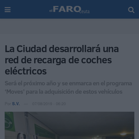
La Ciudad desarrollará una
red de recarga de coches
eléctricos
Será el próximo año y se enmarca en el programa
‘Moves’ para la adquisición de estos vehículos
Por
S.V.
07/08/2019 - 06:20