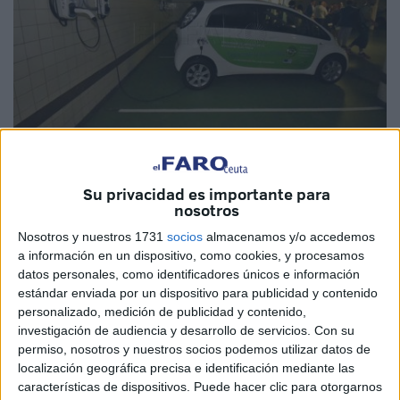
Archivo
Su privacidad es importante para
nosotros
Nosotros y nuestros 1731
socios
almacenamos y/o accedemos
La Ciudad tiene intención de desarrollar una red de puntos
a información en un dispositivo, como cookies, y procesamos
datos personales, como identificadores únicos e información
de recarga pública para la próxima anualidad,
una
estándar enviada por un dispositivo para publicidad y contenido
actuación que se enmarca dentro del programa
personalizado, medición de publicidad y contenido,
‘Moves’
, el cual ofrece ayudas destinadas a la adquisición
investigación de audiencia y desarrollo de servicios.
Con su
de vehículos propulsados con energías alternativas.
permiso, nosotros y nuestros socios podemos utilizar datos de
localización geográfica precisa e identificación mediante las
Paralelamente, también se llevará a cabo el fomento de
características de dispositivos. Puede hacer clic para otorgarnos
sistemas de alquiler de bicicletas eléctricas.