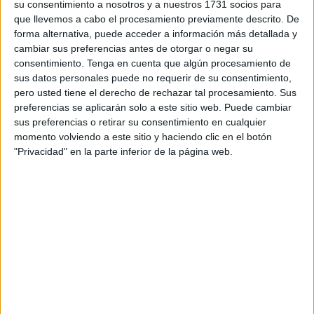
su consentimiento a nosotros y a nuestros 1731 socios para
que llevemos a cabo el procesamiento previamente descrito. De
La convocatoria, que permanecerá abierta hasta el 31 de
forma alternativa, puede acceder a información más detallada y
diciembre o antes en caso de agotarse el presupuesto
cambiar sus preferencias antes de otorgar o negar su
disponible, se desarrolla a través de la sociedad municipal
consentimiento.
Tenga en cuenta que algún procesamiento de
Procesa.
sus datos personales puede no requerir de su consentimiento,
pero usted tiene el derecho de rechazar tal procesamiento. Sus
A estas ayudas podrán optar los profesionales autónomos,
preferencias se aplicarán solo a este sitio web. Puede cambiar
sus preferencias o retirar su consentimiento en cualquier
las personas físicas, las comunidades de propietarios, las
momento volviendo a este sitio y haciendo clic en el botón
personas jurídicas y el sector público que se encuentre en
"Privacidad" en la parte inferior de la página web.
la situación que fundamenta su concesión y en las que
concurran las circunstancias previstas en las bases
reguladoras.
Más de 80.000 destinados para el plan
'Moves'
Este plan, impulsado por el Gobierno estatal, prevé la
facilitación para los usuarios que lo deseen de una