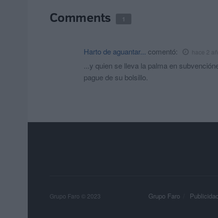
Comments
1
Harto de aguantar...
comentó:
hace 2 a
...y quien se lleva la palma en subvenciónes
pague de su bolsillo.
Grupo Faro
Publicida
Grupo Faro © 2023