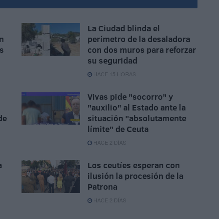
La Ciudad blinda el
n
perímetro de la desaladora
as
con dos muros para reforzar
su seguridad
HACE 15 HORAS
Vivas pide "socorro" y
"auxilio" al Estado ante la
de
situación "absolutamente
límite" de Ceuta
HACE 2 DÍAS
a
Los ceutíes esperan con
ilusión la procesión de la
Patrona
HACE 2 DÍAS