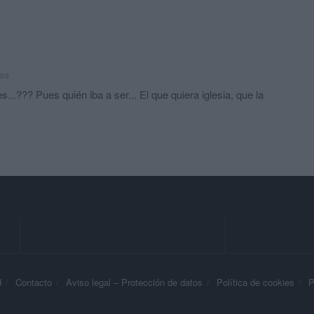
ños
...??? Pues quién iba a ser... El que quiera iglesia, que la
d
Contacto
Aviso legal – Protección de datos
Política de cookies
P