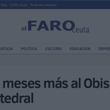
 Roja
COPE Ceuta
Portal del suscriptor
USTICIA
POLÍTICA
CULTURA
EDUCACIÓN
DEPO
9 meses más al Obi
tedral