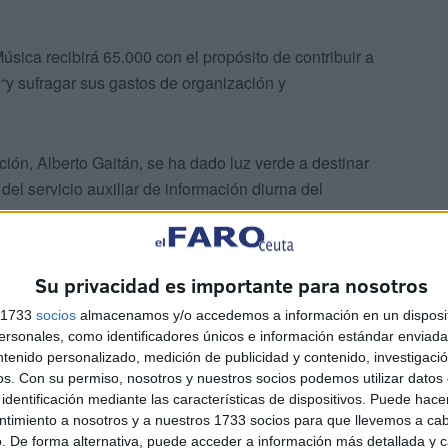
úsica recibirá 65.000 con el propósito de contribuir a
“y sufragar sus gastos de organización y
ción, Alberto Gaitán, se ha dado luz verde a destinar
el servicio auxiliar de información diurna del
Su privacidad es importante para nosotros
s 1733
socios
almacenamos y/o accedemos a información en un disposit
sonales, como identificadores únicos e información estándar enviada 
ntenido personalizado, medición de publicidad y contenido, investigaci
os.
Con su permiso, nosotros y nuestros socios podemos utilizar datos 
rcio, Turismo...
identificación mediante las características de dispositivos. Puede hacer
ntimiento a nosotros y a nuestros 1733 socios para que llevemos a ca
. De forma alternativa, puede acceder a información más detallada y 
bila Benzina, ha planteado dar 109.000 euros por un