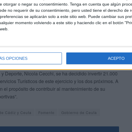
e otorgar o negar su consentimiento.
Tenga en cuenta que algún proc
a gestionando el Centro del Mayor (con su proyecto de
de no requerir de su consentimiento, pero usted tiene el derecho de r
ficiarios y tres empleos mantenidos) y el Proyecto de
referencias se aplicarán solo a este sitio web. Puede cambiar sus pref
 a “mejorar de las condiciones de vida de la población”.
alquier momento volviendo a este sitio y haciendo clic en el botón "Pri
 web.
ÁS OPCIONES
ACEPTO
y Deporte, Nicola Cecchi, se ha decidido invertir 21.000
ervicios Turísticos de este ejercicio y los dos próximos. A
 el propósito de contribuir al mantenimiento de su
ortivas”.
de Cádiz y Ceuta
Fomento
Gobierno de Ceuta