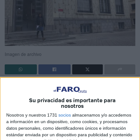
Imagen de archivo
El
Juzgado
de lo Contencioso Administrativo número 2 de
Ceuta ha estimado el recurso interpuesto contra una
Su privacidad es importante para
resolución de la Ciudad por parte del padre un menor de 6
nosotros
años que sufrió lesiones al tropezarse con una baldosa en
Nosotros y nuestros 1731
socios
almacenamos y/o accedemos
mal estado ubicada en un parque.
a información en un dispositivo, como cookies, y procesamos
datos personales, como identificadores únicos e información
La
Ciudad Autónoma
resulta condenada y tendrá que
estándar enviada por un dispositivo para publicidad y contenido
abonar 18.616,16 euros después de que el niño tropezara