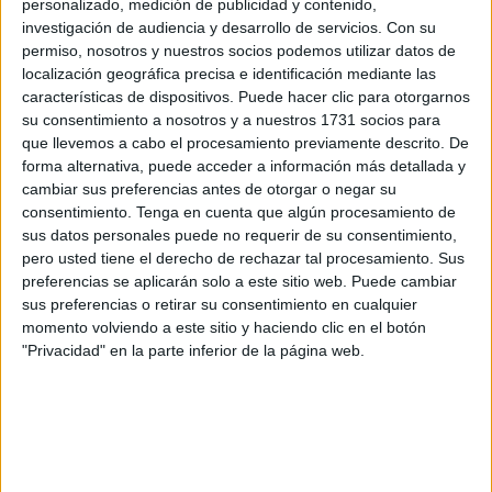
personalizado, medición de publicidad y contenido,
con una baldosa desnivelada a consecuencia de las
investigación de audiencia y desarrollo de servicios.
Con su
raíces de los árboles y terminara golpeándose en la frente
permiso, nosotros y nuestros socios podemos utilizar datos de
localización geográfica precisa e identificación mediante las
con un banco. Esto ocurrió el 24 de abril de 2022 y la
características de dispositivos. Puede hacer clic para otorgarnos
Justicia ha terminado ahora dando la razón al
ciudadano
su consentimiento a nosotros y a nuestros 1731 socios para
frente a una administración que pretendía desvincular esas
que llevemos a cabo el procesamiento previamente descrito. De
lesiones del funcionamiento anormal del servicio público.
forma alternativa, puede acceder a información más detallada y
cambiar sus preferencias antes de otorgar o negar su
Pero el juzgado lo tiene claro y así lo deja reflejado en una
consentimiento.
Tenga en cuenta que algún procesamiento de
sus datos personales puede no requerir de su consentimiento,
sentencia a la que ha tenido acceso este periódico y en la
pero usted tiene el derecho de rechazar tal procesamiento. Sus
que concluye que ese “considerable desnivel” de las
preferencias se aplicarán solo a este sitio web. Puede cambiar
baldosas es algo “apreciable” a simple vista amén de
sus preferencias o retirar su consentimiento en cualquier
contarse con la manifestación de un testigo cuya
momento volviendo a este sitio y haciendo clic en el botón
"Privacidad" en la parte inferior de la página web.
declaración fue “clara, coherente y verosímil” y que apuntó
a que vio al niño tropezar, caerse y golpearse con el banco
de tal forma que “podía haberse matado”.
“Queda más que acreditado el deficiente estado de
conservación del acerado a tenor de lo dispuesto en el