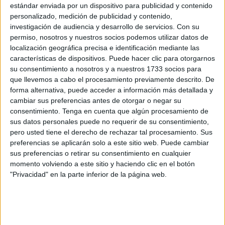
adjudicado por 39.000 euros a una empresa especializada
estándar enviada por un dispositivo para publicidad y contenido
la ejecución de un proyecto de prevención de agresiones
personalizado, medición de publicidad y contenido,
investigación de audiencia y desarrollo de servicios.
Con su
sexuales entre jóvenes que, entre otras cosas, repartirá
permiso, nosotros y nuestros socios podemos utilizar datos de
diplomas acreditativos entre los locales de ocio nocturno y
localización geográfica precisa e identificación mediante las
cafeterías cuyos propietarios y trabajadores se posicionen
características de dispositivos. Puede hacer clic para otorgarnos
a favor de la “tolerancia cero”.
su consentimiento a nosotros y a nuestros 1733 socios para
que llevemos a cabo el procesamiento previamente descrito. De
Se trata de una iniciativa que se prolongará durante cuatro
forma alternativa, puede acceder a información más detallada y
cambiar sus preferencias antes de otorgar o negar su
meses (desde el inicio del curso 2023-2024 hasta el 31 de
consentimiento.
Tenga en cuenta que algún procesamiento de
diciembre) “de carácter global, público, local y gratuito” que
sus datos personales puede no requerir de su consentimiento,
contempla entre sus acciones “una intervención para la
pero usted tiene el derecho de rechazar tal procesamiento. Sus
autoprotección, información y prevención de la violencia
preferencias se aplicarán solo a este sitio web. Puede cambiar
sus preferencias o retirar su consentimiento en cualquier
sexual entre adolescentes que cuestiona comportamientos
momento volviendo a este sitio y haciendo clic en el botón
y actitudes sexistas”.
"Privacidad" en la parte inferior de la página web.
Entre los objetivos del encargo está “
enseñar
a detectar e
informar sobre qué hacer, como denunciar y los recursos
existentes para la atención especializada” frente a ese tipo