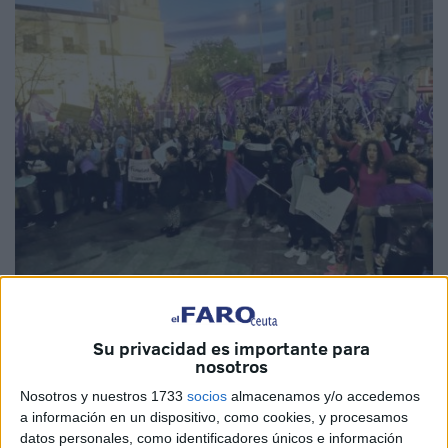
Imagen de archivo
Su privacidad es importante para
nosotros
Nosotros y nuestros 1733
socios
almacenamos y/o accedemos
El Centro Asesor de la
Mujer
(CAM) de Ceuta,
a información en un dispositivo, como cookies, y procesamos
dependiente de la Consejería de Servicios Sociales, ha
datos personales, como identificadores únicos e información