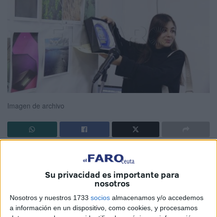
Imagen de archivo
La Casa de la Juventud
, adscrita a la Consejería de
Educación, Cultura y Juventud del
Gobierno de Ceuta
,
Su privacidad es importante para
abrirá este lunes, 22 de septiembre, y
hasta el próximo 21
nosotros
de noviembre
el plazo para participar en la XXXII edición
Nosotros y nuestros 1733
socios
almacenamos y/o accedemos
de los
Premios Juventud.
a información en un dispositivo, como cookies, y procesamos