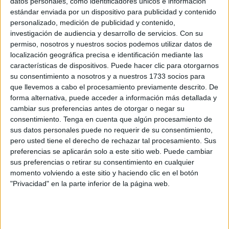
datos personales, como identificadores únicos e información
Así lo ha publicado este viernes, 19 de septiembre, el
estándar enviada por un dispositivo para publicidad y contenido
BOCCE
que explica que esta
nueva edición del
personalizado, medición de publicidad y contenido,
certamen
está dirigida, un años más, a
jóvenes, con
investigación de audiencia y desarrollo de servicios.
Con su
permiso, nosotros y nuestros socios podemos utilizar datos de
residencia
legal en nuestra ciudad y edades
localización geográfica precisa e identificación mediante las
comprendidas entre catorce y treinta años
(14 a 30 años
),
características de dispositivos. Puede hacer clic para otorgarnos
que cumplan los requisitos y demás circunstancias fijadas
su consentimiento a nosotros y a nuestros 1733 socios para
en las bases reguladoras y en la convocatoria.
que llevemos a cabo el procesamiento previamente descrito. De
forma alternativa, puede acceder a información más detallada y
cambiar sus preferencias antes de otorgar o negar su
Nueve modalidades
consentimiento.
Tenga en cuenta que algún procesamiento de
sus datos personales puede no requerir de su consentimiento,
De esta manera, el documento firmado por la consejera de
pero usted tiene el derecho de rechazar tal procesamiento. Sus
Educación, Cultura y Juventud, Pilar Orozco, y que recoge
preferencias se aplicarán solo a este sitio web. Puede cambiar
sus preferencias o retirar su consentimiento en cualquier
la convocatoria, contempla nueve modalidades, tales
momento volviendo a este sitio y haciendo clic en el botón
como
fotografía
,
pintura
,
dibujo, cómics, ilustración,
"Privacidad" en la parte inferior de la página web.
relato corto, poesía joven, música joven moderna y
cortometraje.