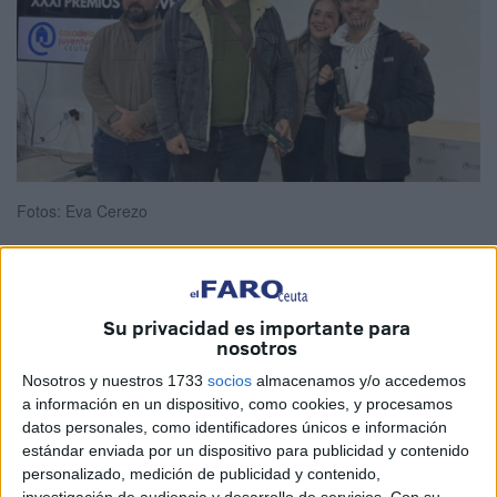
Fotos: Eva Cerezo
Esta tarde ha tenido lugar la entrega de los
XXXI Premios
Su privacidad es importante para
nosotros
Juventud 2024
organizados por la
Casa de la Juventud
de Ceuta
. Los nombres ganadores ya se conocían, pero
Nosotros y nuestros 1733
socios
almacenamos y/o accedemos
hoy ha sido el momento de recoger ese
esperado
a información en un dispositivo, como cookies, y procesamos
datos personales, como identificadores únicos e información
reconocimiento
.
estándar enviada por un dispositivo para publicidad y contenido
personalizado, medición de publicidad y contenido,
La Consejería de Educación, Cultura y Juventud dio a
investigación de audiencia y desarrollo de servicios.
Con su