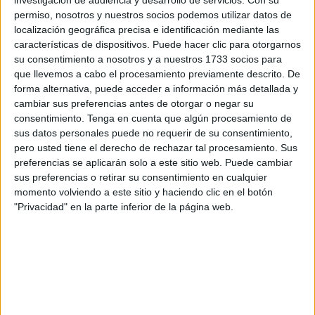
conocer los nombres ganadores el día 12 de diciembre, ya
permiso, nosotros y nuestros socios podemos utilizar datos de
solo quedaba que estos jóvenes recibieran su merecido
localización geográfica precisa e identificación mediante las
obsequio por la dedicación mostrada en este concurso.
características de dispositivos. Puede hacer clic para otorgarnos
su consentimiento a nosotros y a nuestros 1733 socios para
Como no podía ser de otra manera, ha estado presente en
que llevemos a cabo el procesamiento previamente descrito. De
forma alternativa, puede acceder a información más detallada y
la entrega de premios la
consejera de Educación
,
cambiar sus preferencias antes de otorgar o negar su
Cultura y Juventud, Pilar Orozco.
consentimiento.
Tenga en cuenta que algún procesamiento de
sus datos personales puede no requerir de su consentimiento,
En este certamen
pudieron participar jóvenes de 14 a 30
pero usted tiene el derecho de rechazar tal procesamiento. Sus
años con residencia legal en la ciudad que cumplieran los
preferencias se aplicarán solo a este sitio web. Puede cambiar
requisitos fijados en las bases reguladoras y en la
sus preferencias o retirar su consentimiento en cualquier
momento volviendo a este sitio y haciendo clic en el botón
convocatoria.
"Privacidad" en la parte inferior de la página web.
En esta edición ha aumentado el número de participantes
y la calidad de los trabajos presentados ha sido excelente.
En la sala adjudicada para la entrega de premios se han
podido observar todos los trabajos presentados al
concurso, haciendo de la Casa de la Juventud una