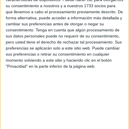
Junto a los presentes se han unido un grupo de scouts de
su consentimiento a nosotros y a nuestros 1733 socios para
que llevemos a cabo el procesamiento previamente descrito. De
Portugalete.
forma alternativa, puede acceder a información más detallada y
cambiar sus preferencias antes de otorgar o negar su
Así, han puesto el foco en los
jóvenes que se echan al
consentimiento.
Tenga en cuenta que algún procesamiento de
mar para intentar su pase a nado
bien
bordeando el
sus datos personales puede no requerir de su consentimiento,
espigón o saltando la valla
. Son muchos los que
pero usted tiene el derecho de rechazar tal procesamiento. Sus
desaparecen o mueren. En el caso de que sean
preferencias se aplicarán solo a este sitio web. Puede cambiar
sus preferencias o retirar su consentimiento en cualquier
interceptados son devueltos a
Marruecos
.
momento volviendo a este sitio y haciendo clic en el botón
"Privacidad" en la parte inferior de la página web.
“Denunciamos que las personas que migran tengan que
utilizar vías que ponen sus vidas en riesgo y que se sigan
produciendo devoluciones”, han expuesto.
Especialmente se han referido a la situación del
CETI
y, en
concreto, de dos jóvenes que se ven obligados a vivir y
dormir a la intemperie “en condiciones infrahumanas como
única alternativa”.