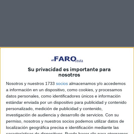
Su privacidad es importante para
nosotros
Imágenes: María F.
Nosotros y nuestros 1733
socios
almacenamos y/o accedemos
a información en un dispositivo, como cookies, y procesamos
datos personales, como identificadores únicos e información
estándar enviada por un dispositivo para publicidad y contenido
El
Círculo de Silencio
se ha reunido este miércoles en la
personalizado, medición de publicidad y contenido,
plaza de la Constitución
para denunciar la situación de
investigación de audiencia y desarrollo de servicios.
Con su
injusticia que viven los
inmigrantes
y refugiados tanto en
permiso, nosotros y nuestros socios podemos utilizar datos de
Ceuta como en otros puntos del país.
localización geográfica precisa e identificación mediante las
características de dispositivos. Puede hacer clic para otorgarnos