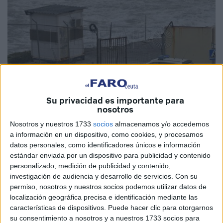
Su privacidad es importante para
nosotros
Imagen de archivo
Nosotros y nuestros 1733
socios
almacenamos y/o accedemos
a información en un dispositivo, como cookies, y procesamos
datos personales, como identificadores únicos e información
estándar enviada por un dispositivo para publicidad y contenido
personalizado, medición de publicidad y contenido,
El Ministerio del Interior ha hecho públicos los datos de
investigación de audiencia y desarrollo de servicios.
Con su
entradas de
inmigrantes
correspondientes a los seis
permiso, nosotros y nuestros socios podemos utilizar datos de
primeros meses del año. En el caso de Ceuta, desde el 1
localización geográfica precisa e identificación mediante las
de enero al 30 de junio
se registraron 1.154 entradas por
características de dispositivos. Puede hacer clic para otorgarnos
su consentimiento a nosotros y a nuestros 1733 socios para
la valla y espigones
. Por mar, hubo dos embarcaciones