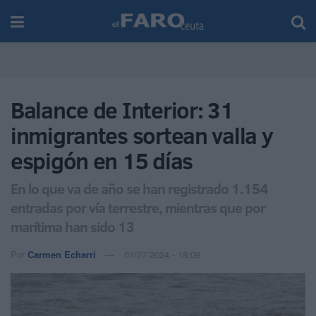
Balance de Interior: 31
inmigrantes sortean valla y
espigón en 15 días
En lo que va de año se han registrado 1.154
entradas por vía terrestre, mientras que por
marítima han sido 13
Por
Carmen Echarri
01/07/2024 - 18:09