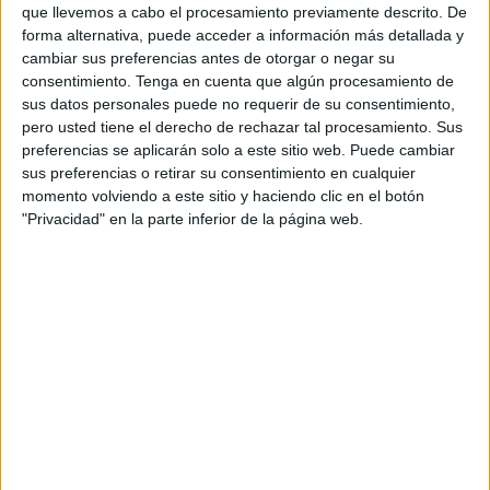
que llevemos a cabo el procesamiento previamente descrito. De
interceptadas con 13 personas a bordo.
forma alternativa, puede acceder a información más detallada y
cambiar sus preferencias antes de otorgar o negar su
Los aumentos porcentuales son significativos en lo que se
consentimiento.
Tenga en cuenta que algún procesamiento de
refiere a la
vía terrestre
, pero lo son sobre todo por la
sus datos personales puede no requerir de su consentimiento,
presión sobre los espigones. Así, se registraron 459
pero usted tiene el derecho de rechazar tal procesamiento. Sus
preferencias se aplicarán solo a este sitio web. Puede cambiar
entradas más respecto de 2023, lo que tanto por ciento
sus preferencias o retirar su consentimiento en cualquier
significa un 151% más.
momento volviendo a este sitio y haciendo clic en el botón
"Privacidad" en la parte inferior de la página web.
En el caso de la considerada presión marítima no la hay,
ya que hubo 13 entradas por mar mientras que en 2023
fueron 33, es decir, ha caído un 60%.
¿Y en los últimos 15 días? Han entrado 31 personas y
todas por la vía terrestre. Los intentos de pase por los
espigones son mucho menos y los casos que se han
registrado han sido más por la valla, sorteando la
separación entre Ceuta y Marruecos casi siempre solos o
en grupos reducidos.