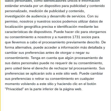
datos personales, como identificadores únicos e información
estándar enviada por un dispositivo para publicidad y contenido
Agenda del alumbrado de Navidad: dónde,
personalizado, medición de publicidad y contenido,
cuándo y qué puede ver
investigación de audiencia y desarrollo de servicios.
Con su
permiso, nosotros y nuestros socios podemos utilizar datos de
POR
BEATRIZ MARTÍNEZ
22/11/2025
8
localización geográfica precisa e identificación mediante las
¿Será la Plaza de la Constitución peatonal?
características de dispositivos. Puede hacer clic para otorgarnos
su consentimiento a nosotros y a nuestros 1731 socios para
POR
CARMEN ECHARRI
27/07/2025
3
que llevemos a cabo el procesamiento previamente descrito. De
Un pregón con alma: Ebhel y 'El Cari'
forma alternativa, puede acceder a información más detallada y
emocionan en el inicio del Orgullo 2025
cambiar sus preferencias antes de otorgar o negar su
consentimiento.
Tenga en cuenta que algún procesamiento de
POR
DIEGO NARANJO
24/05/2025
3
sus datos personales puede no requerir de su consentimiento,
La Ciudad plantea que la Plaza de la
pero usted tiene el derecho de rechazar tal procesamiento. Sus
Constitución sea peatonal
preferencias se aplicarán solo a este sitio web. Puede cambiar
sus preferencias o retirar su consentimiento en cualquier
POR
JUAN RUZ
06/05/2025
9
momento volviendo a este sitio y haciendo clic en el botón
Concentración por la defensa de las medidas
"Privacidad" en la parte inferior de la página web.
de protección social
POR
BEATRIZ MARTÍNEZ
28/01/2025
8
El Heraldo llega a Ceuta para llenar las calles