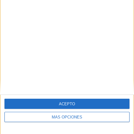
de ilusión
POR
EVA CEREZO
02/01/2025
0
1
2
…
6
ACEPTO
MÁS OPCIONES