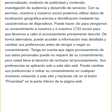
Sin bien la
lista de preguntas
puede llegar a ser mucho
personalizado, medición de publicidad y contenido,
más larga, a continuación las 5 más frecuentes:
investigación de audiencia y desarrollo de servicios.
Con su
permiso, nosotros y nuestros socios podemos utilizar datos de
1. ¿Cómo puedo solicitar a través de
localización geográfica precisa e identificación mediante las
características de dispositivos. Puede hacer clic para otorgarnos
Internet la prestación contributiva
su consentimiento a nosotros y a nuestros 1733 socios para
que llevemos a cabo el procesamiento previamente descrito. De
por desempleo?
forma alternativa, puede acceder a información más detallada y
cambiar sus preferencias antes de otorgar o negar su
Para solicitar una prestación contributiva a través de
consentimiento.
Tenga en cuenta que algún procesamiento de
sus datos personales puede no requerir de su consentimiento,
Internet se necesita certificado digital, DNI electrónico o
pero usted tiene el derecho de rechazar tal procesamiento. Sus
usuario y contraseña cl@ve, y estar inscrito o inscrita como
preferencias se aplicarán solo a este sitio web. Puede cambiar
demandante de
empleo
en el servicio de empleo
sus preferencias o retirar su consentimiento en cualquier
autonómico o si reside en Ceuta o Melilla, en el Servicio
momento volviendo a este sitio y haciendo clic en el botón
"Privacidad" en la parte inferior de la página web.
Público de Empleo Estatal (SEPE).
Por otro lado, también se puede formalizar una solicitud
provisional de acceso a la protección por desempleo
enviando un formulario de presolicitud.