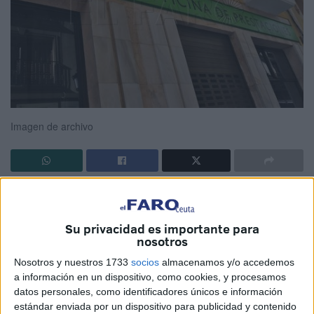
Imagen de archivo
Ante la gran cantidad de dudas que se generan en torno a
la tramitación y al cobro del
paro
, el Servicio Público de
Su privacidad es importante para
Empleo Estatal
(SEPE)
ofrece algunas respuestas rápidas
nosotros
para aquellos solicitantes, incluyendo vecinos de Ceuta,
Nosotros y nuestros 1733
socios
almacenamos y/o accedemos
que tienen un sinfín de interrogantes sobre lo que deben
a información en un dispositivo, como cookies, y procesamos
hacer y cómo deben hacerlo.
datos personales, como identificadores únicos e información
estándar enviada por un dispositivo para publicidad y contenido