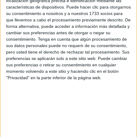
localización geográfica precisa e identificación mediante las
particularmente en días templados y en tiempo de
características de dispositivos. Puede hacer clic para otorgarnos
Caniculares”.
su consentimiento a nosotros y a nuestros 1733 socios para
que llevemos a cabo el procesamiento previamente descrito. De
Antonio de León Pinelo historiador y jurista escribió el
forma alternativa, puede acceder a información más detallada y
tratado
Cuestión moral, si el chocolate quebranta el ayuno
cambiar sus preferencias antes de otorgar o negar su
eclesiástico
y se publicó en Madrid en 1636.
consentimiento.
Tenga en cuenta que algún procesamiento de
sus datos personales puede no requerir de su consentimiento,
No obstante, el término chocolate tiene un número elevado
pero usted tiene el derecho de rechazar tal procesamiento. Sus
preferencias se aplicarán solo a este sitio web. Puede cambiar
de curiosos significados y utilizaciones. Por citar algunos,
sus preferencias o retirar su consentimiento en cualquier
“el chocolate del loro” se refiere coloquialmente a un gasto
momento volviendo a este sitio y haciendo clic en el botón
insignificante con el ahorro que se pretende; en El
"Privacidad" en la parte inferior de la página web.
Salvador, “batir el chocolate” es hacer el coito y parece ser,
en el mundo del futbol, que los jugadores de la selección
peruana se han referido al “chocolate” como la serie de
toques y asociaciones que realizan en el terreno de juego.