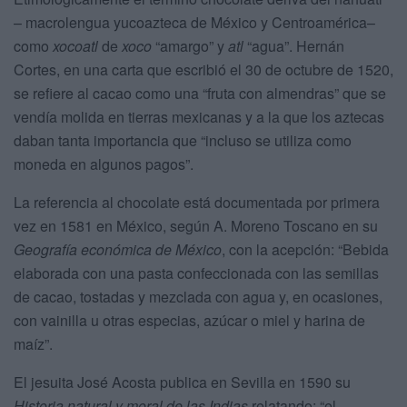
– macrolengua yucoazteca de México y Centroamérica–
como
xocoatl
de
xoco
“amargo” y
atl
“agua”. Hernán
Cortes, en una carta que escribió el 30 de octubre de 1520,
se refiere al cacao como una “fruta con almendras” que se
vendía molida en tierras mexicanas y a la que los aztecas
daban tanta importancia que “incluso se utiliza como
moneda en algunos pagos”.
La referencia al chocolate está documentada por primera
vez en 1581 en México, según A. Moreno Toscano en su
Geografía económica de México
, con la acepción: “Bebida
elaborada con una pasta confeccionada con las semillas
de cacao, tostadas y mezclada con agua y, en ocasiones,
con vainilla u otras especias, azúcar o miel y harina de
maíz”.
El jesuita José Acosta publica en Sevilla en 1590 su
Historia natural y moral de las Indias
relatando: “el