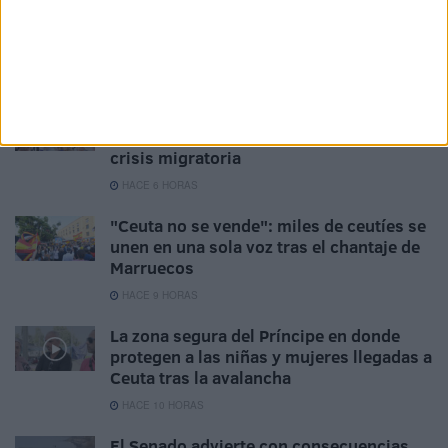
Related
Posts
"Nos sentimos solos": hartazgo y
preocupación en la concentración por la
crisis migratoria
HACE 6 HORAS
"Ceuta no se vende": miles de ceutíes se
unen en una sola voz tras el chantaje de
Marruecos
HACE 9 HORAS
La zona segura del Príncipe en donde
protegen a las niñas y mujeres llegadas a
Ceuta tras la avalancha
HACE 10 HORAS
El Senado advierte con consecuencias