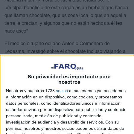
principal beneficio de este cacao es un brebaje que hacen
que llaman chocolate, que es cosa loca lo que en aquella
tierra le precian, y algunos que no están hechos a él les
hace asco”
El médico cirujano ecijano Antonio Colmenero de
Ledesma, investigó sobre el chocolate incluso viajando a
América para documentarse. Recogió sus estudios en la
publicación en 1631
El Curioso Tratado de la naturaleza
del chocolate, dividido en cuatro puntos.
En la primera
Su privacidad es importante para
nosotros
parte hace una descripción como bebida a base de cacao
y recopila la calidad de los ingredientes. En la segunda
Nosotros y nuestros 1733
socios
almacenamos y/o accedemos
aconseja sobre la textura y la temperatura adecuada de
a información en un dispositivo, como cookies, y procesamos
datos personales, como identificadores únicos e información
consumo. Recopila el modo y técnicas de preparación en
estándar enviada por un dispositivo para publicidad y contenido
la tercera parte y finaliza sobre la cantidad, las personas
personalizado, medición de publicidad y contenido,
que pueden consumirlo e incluso el tiempo en que debe
investigación de audiencia y desarrollo de servicios.
Con su
hacerse: “Se puede tomar hasta el mes de May
permiso, nosotros y nuestros socios podemos utilizar datos de