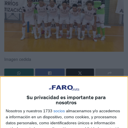
Imagen cedida
La
Unión África Ceutí
saca un importante punto en la
pista del Entrerrios Zaragoza. Los de Pepe Narváez
Su privacidad es importante para
realizaron una magnífica segunda parte, en la que
nosotros
consiguieron igualar el resultado. Un punto de oro para los
Nosotros y nuestros 1733
socios
almacenamos y/o accedemos
caballas, que
vuelven a salir del descenso
.
a información en un dispositivo, como cookies, y procesamos
datos personales, como identificadores únicos e información