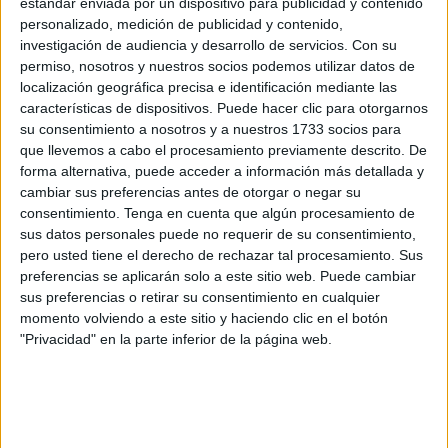
La UA Ceutí llegaba a este encuentro con las intenciones
estándar enviada por un dispositivo para publicidad y contenido
personalizado, medición de publicidad y contenido,
claras, después de conseguir
derrotar al Melistar en el
investigación de audiencia y desarrollo de servicios.
Con su
‘Guillermo Molina’ por un 4-2
. Un triunfo que llegaba tras
permiso, nosotros y nuestros socios podemos utilizar datos de
una racha bastante negativa, y es que para los ceutíes
localización geográfica precisa e identificación mediante las
esta temporada se está haciendo cuesta arriba.
características de dispositivos. Puede hacer clic para otorgarnos
su consentimiento a nosotros y a nuestros 1733 socios para
Frente a ellos estaría el Entrerrios Zaragoza. Equipo que
que llevemos a cabo el procesamiento previamente descrito. De
forma alternativa, puede acceder a información más detallada y
tampoco llegaba en su mejor momento, pero que había
cambiar sus preferencias antes de otorgar o negar su
conseguido acabar la pasada jornada con una racha
consentimiento.
Tenga en cuenta que algún procesamiento de
negativa de cinco derrotas consecutivas. Los azulones,
sus datos personales puede no requerir de su consentimiento,
que siguen marcando su objetivo en los puestos de
pero usted tiene el derecho de rechazar tal procesamiento. Sus
playoffs, saldrían a su pista con la intención de sumar de
preferencias se aplicarán solo a este sitio web. Puede cambiar
sus preferencias o retirar su consentimiento en cualquier
tres para ir escalando posiciones en esta recta final.
momento volviendo a este sitio y haciendo clic en el botón
"Privacidad" en la parte inferior de la página web.
Una primera parte para los locales
La primera parte de
encuentro
fue para los locales,
quienes en cuestión de minutos conseguían
el primer