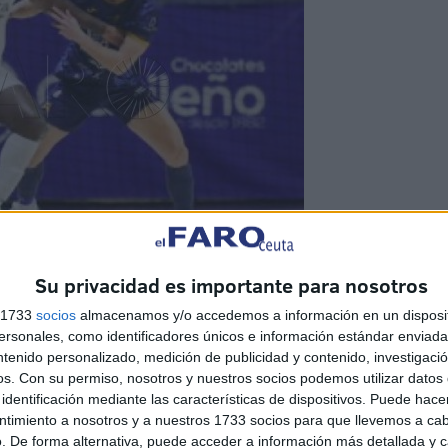
Su privacidad es importante para nosotros
s 1733
socios
almacenamos y/o accedemos a información en un disposit
sonales, como identificadores únicos e información estándar enviada 
ntenido personalizado, medición de publicidad y contenido, investigaci
eflejó las dificultades que está atravesando el conjunto
os.
Con su permiso, nosotros y nuestros socios podemos utilizar datos 
ue, cada vez más, pinta complicada.
identificación mediante las características de dispositivos. Puede hacer
ntimiento a nosotros y a nuestros 1733 socios para que llevemos a ca
go es el líder de Segunda División y uno de los
. De forma alternativa, puede acceder a información más detallada y 