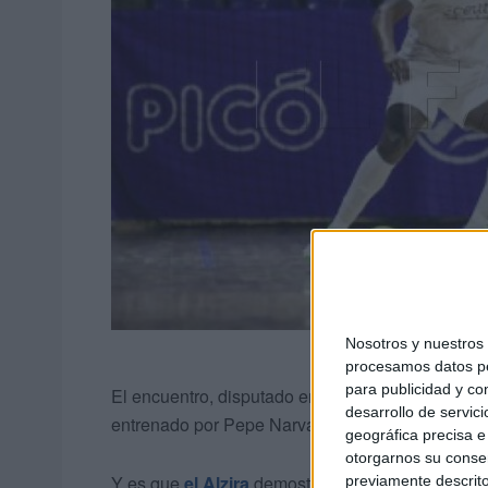
Nosotros y nuestro
procesamos datos per
para publicidad y co
El encuentro, disputado en tierras valencianas, r
desarrollo de servici
entrenado por Pepe Narváez en una temporada q
geográfica precisa e 
otorgarnos su conse
Y es que
el Alzira
demostró un gran nivel, por al
previamente descrito