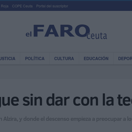
 Roja
COPE Ceuta
Portal del suscriptor
USTICIA
POLÍTICA
CULTURA
EDUCACIÓN
DEPO
ue sin dar con la te
sh Alzira, y donde el descenso empieza a preocupar a l