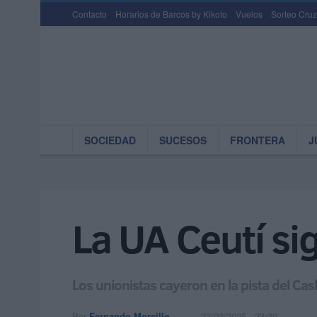
Contacto
Horarios de Barcos by Kikoto
Vuelos
Sorteo Cruz
SOCIEDAD
SUCESOS
FRONTERA
J
La UA Ceutí sig
Los unionistas cayeron en la pista del Ca
Por
Fernando Morcillo
22/03/2025 - 23:39