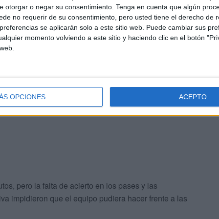
e otorgar o negar su consentimiento.
Tenga en cuenta que algún proc
de no requerir de su consentimiento, pero usted tiene el derecho de r
referencias se aplicarán solo a este sitio web. Puede cambiar sus pref
sta ante un Alzira que comenzó el partido con una
alquier momento volviendo a este sitio y haciendo clic en el botón "Pri
 web.
rimeros minutos fueron de total dominio local, que no
 peligrosas y se vio superado por un rival que aprovechó
ÁS OPCIONES
ACEPTO
te.
tos, pero la falta de acierto en los pases y las
iva impidieron que el equipo pudiera hacer frente a las