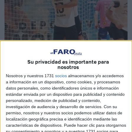
Imagen de archivo
Su privacidad es importante para
nosotros
Nosotros y nuestros 1731
socios
almacenamos y/o accedemos
a información en un dispositivo, como cookies, y procesamos
La
UA Ceutí
tiene un gran deseo para este nuevo año
datos personales, como identificadores únicos e información
2025 y no es otro, sino terminar con su racha negativa de
estándar enviada por un dispositivo para publicidad y contenido
personalizado, medición de publicidad y contenido,
resultados. Los unionistas no levantan cabeza desde que
investigación de audiencia y desarrollo de servicios.
Con su
perdieron en Copa del Rey y acumulan diez encuentros
permiso, nosotros y nuestros socios podemos utilizar datos de
seguidos sin ganar.
localización geográfica precisa e identificación mediante las
características de dispositivos. Puede hacer clic para otorgarnos
Los ceutíes solo han sumado tres empates en estos
su consentimiento a nosotros y a nuestros 1731 socios para