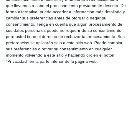
envites y eso le hace estar muy cerca de la zona de
que llevemos a cabo el procesamiento previamente descrito. De
forma alternativa, puede acceder a información más detallada y
descenso directo.
cambiar sus preferencias antes de otorgar o negar su
consentimiento.
Tenga en cuenta que algún procesamiento de
Las alternativas para que este equipo no termine bajando,
sus datos personales puede no requerir de su consentimiento,
pasan por ganar
partidos
y no seguir especulando con los
pero usted tiene el derecho de rechazar tal procesamiento. Sus
resultados. El conjunto de Pepe Narváez no terminó el año
preferencias se aplicarán solo a este sitio web. Puede cambiar
con buenas sensaciones, ya que sigue sin ganar.
sus preferencias o retirar su consentimiento en cualquier
momento volviendo a este sitio y haciendo clic en el botón
Diez partidos son muchos y de estar peleando en las
"Privacidad" en la parte inferior de la página web.
primeras posiciones, ha pasado a estar igualado a puntos
con el primer
equipo
del descenso.
Su última victoria
se produjo el día 19 de octubre ante el
CD Melistar FS por 1-2. Desde entonces no sabe lo que es
ganar.
Empató a cero el siguiente compromiso ante el Sala 5
Martorell y luego llegó la Copa del Rey ante el Alcalá FS.