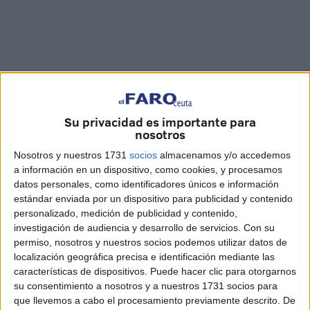
Su privacidad es importante para
nosotros
Fotos y vídeo: Óscar Román
Nosotros y nuestros 1731
socios
almacenamos y/o accedemos
a información en un dispositivo, como cookies, y procesamos
datos personales, como identificadores únicos e información
estándar enviada por un dispositivo para publicidad y contenido
personalizado, medición de publicidad y contenido,
La
Unión África Ceutí
volvió a los entrenamientos este
investigación de audiencia y desarrollo de servicios.
Con su
jueves tras las vacaciones de
Navidad
. El
Guillermo
permiso, nosotros y nuestros socios podemos utilizar datos de
Molina
fue escenario del regreso a los entrenos de los de
localización geográfica precisa e identificación mediante las
Pepe Narváez con el objetivo de mejorar la imagen en la
características de dispositivos. Puede hacer clic para otorgarnos
su consentimiento a nosotros y a nuestros 1731 socios para
segunda vuelta.
que llevemos a cabo el procesamiento previamente descrito. De