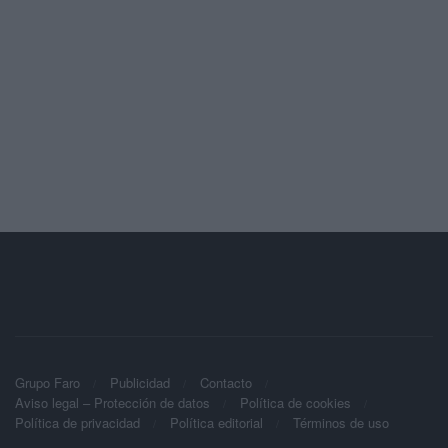
Grupo Faro
Publicidad
Contacto
Aviso legal – Protección de datos
Política de cookies
Política de privacidad
Política editorial
Términos de uso