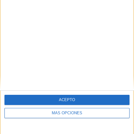
la vuelta a la liga.
Tags:
Fútbol-sala
Navidad
Pabellón Guillermo Molina
UA Ceutí
ACEPTO
MÁS OPCIONES
Related
Posts
El Imperio AD Ceuta renueva a Alejandro