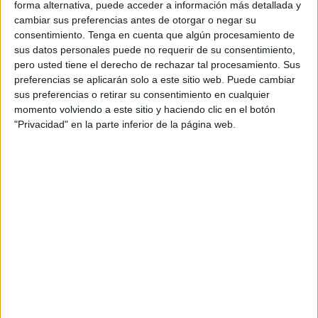
forma alternativa, puede acceder a información más detallada y
Pepe Narváez inició la charla a los jugadores en un circulo
cambiar sus preferencias antes de otorgar o negar su
en el centro del ‘Molina’ para luego pasar a la sesión
consentimiento.
Tenga en cuenta que algún procesamiento de
correspondiente.
sus datos personales puede no requerir de su consentimiento,
pero usted tiene el derecho de rechazar tal procesamiento. Sus
El entrenador gaditano valoró en FaroTV qué espera de la
preferencias se aplicarán solo a este sitio web. Puede cambiar
segunda parte de la temporada: “Esperamos la ansiada
sus preferencias o retirar su consentimiento en cualquier
victoria y que nos de oxígeno y superar posiciones en la
momento volviendo a este sitio y haciendo clic en el botón
"Privacidad" en la parte inferior de la página web.
tabla”, confirmó el míster.
Los
jugadores
del Ceutí se preparaban para la parte de
físico con las zapatillas acordes para realizar esta sesión
para después pasar a tocar balón.
El equipo se fue de vacaciones en una racha negativa de
resultados. Narváez explica qué hizo al equipo acumular
tantas derrotas consecutivas ya que la ultima victoria fue
en octubre
contra Melilla
: “La perspectiva que teníamos al
principio de la liga tras estar invicto las cinco primeras