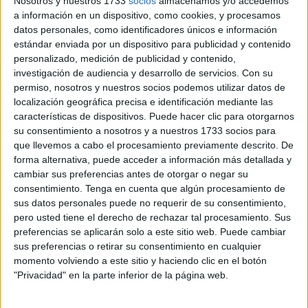
Nosotros y nuestros 1733
socios
almacenamos y/o accedemos
a información en un dispositivo, como cookies, y procesamos
Ceuta Ya!
comunica que
Servilimpce
ha celebrado este
datos personales, como identificadores únicos e información
martes un
Consejo de Administración
en el que
el
estándar enviada por un dispositivo para publicidad y contenido
personalizado, medición de publicidad y contenido,
Gobierno no ha logrado sacar adelante ninguno de los
investigación de audiencia y desarrollo de servicios.
Con su
puntos
del día sometidos a votación.
permiso, nosotros y nuestros socios podemos utilizar datos de
localización geográfica precisa e identificación mediante las
En primer lugar, las
bases para la creación de nuevos
características de dispositivos. Puede hacer clic para otorgarnos
puestos de trabajo
“en una empresa que no tiene
su consentimiento a nosotros y a nuestros 1733 socios para
elaborado, ni siquiera, un organigrama”, denuncia Ceuta
que llevemos a cabo el procesamiento previamente descrito. De
Ya!, formación que, junto al resto de grupos de
la
forma alternativa, puede acceder a información más detallada y
cambiar sus preferencias antes de otorgar o negar su
oposición
presentes,
"ha votado en contra".
consentimiento.
Tenga en cuenta que algún procesamiento de
sus datos personales puede no requerir de su consentimiento,
En segundo lugar, los de Mohamed Mustafa señalan un
pero usted tiene el derecho de rechazar tal procesamiento. Sus
reconocimiento extrajudicial de deuda
cifrado en más
preferencias se aplicarán solo a este sitio web. Puede cambiar
de 21.000 euros y relativo a las
pólizas de seguros de
sus preferencias o retirar su consentimiento en cualquier
varios vehículo
s. "También ha sido
rechazado por el
momento volviendo a este sitio y haciendo clic en el botón
"Privacidad" en la parte inferior de la página web.
total de los grupos de la oposición
presentes", ha
añadido el partido de izquierda.