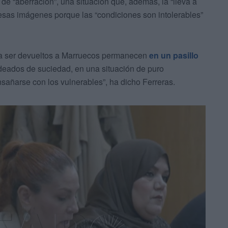
 de “aberración”, una situación que, además, la “lleva a
 esas imágenes porque las “condiciones son intolerables”
 a ser devueltos a Marruecos permanecen
en un pasillo
deados de suciedad, en una situación de puro
ñarse con los vulnerables”, ha dicho Ferreras.