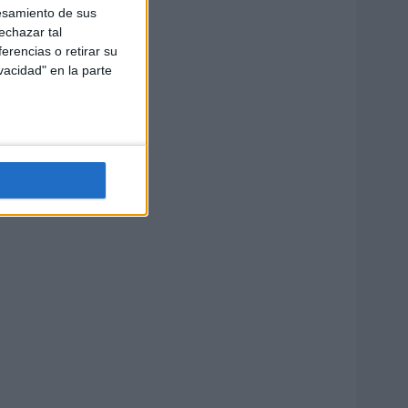
esamiento de sus
echazar tal
erencias o retirar su
vacidad" en la parte