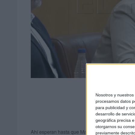
Nosotros y nuestro
procesamos datos per
para publicidad y co
desarrollo de servici
geográfica precisa e 
otorgarnos su conse
Ahí esperan hasta que Marruecos los admite, muc
previamente descrito