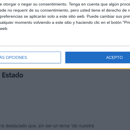
iera esa situación a los medios de comunicación
e otorgar o negar su consentimiento.
Tenga en cuenta que algún proc
de no requerir de su consentimiento, pero usted tiene el derecho de r
referencias se aplicarán solo a este sitio web. Puede cambiar sus pref
alquier momento volviendo a este sitio y haciendo clic en el botón "Pri
la Delegación del Gobierno sin obtener respuesta. “Cuando
 web.
mágenes grotescas que se dan, más aún cuando en la
l partido más progresista de la historia”. Ferreras ha
ión o respuesta por parte de la administración de la
ÁS OPCIONES
ACEPTO
l Estado
ha destacado que, sin ser un tema “de nuestra