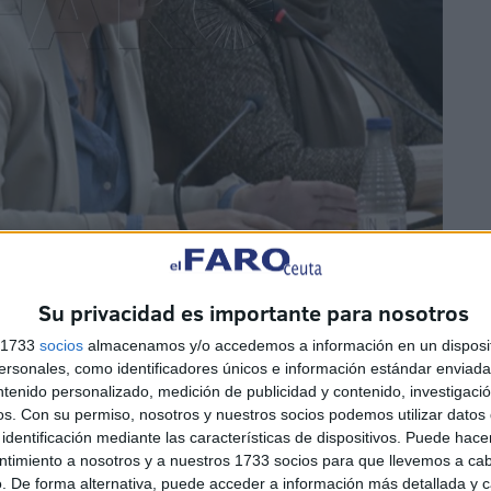
Su privacidad es importante para nosotros
s 1733
socios
almacenamos y/o accedemos a información en un disposit
sonales, como identificadores únicos e información estándar enviada 
ntenido personalizado, medición de publicidad y contenido, investigaci
os.
Con su permiso, nosotros y nuestros socios podemos utilizar datos 
identificación mediante las características de dispositivos. Puede hacer
ntimiento a nosotros y a nuestros 1733 socios para que llevemos a ca
has veces pueden pasar horas. Ferreras lleva el caso al
. De forma alternativa, puede acceder a información más detallada y 