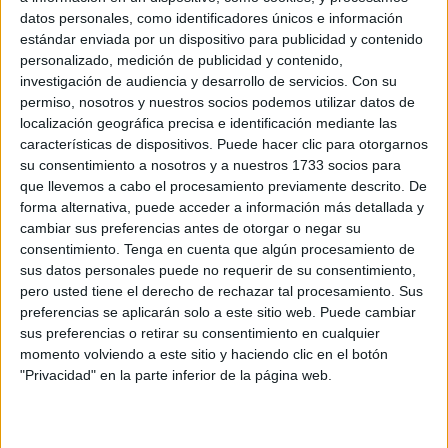
y la Ciudadanía (MDyC)
para que la Ciudad adopte las
datos personales, como identificadores únicos e información
medidas necesarias destinadas a habilitar
campamentos
estándar enviada por un dispositivo para publicidad y contenido
de verano adaptados
a menores con necesidades
personalizado, medición de publicidad y contenido,
investigación de audiencia y desarrollo de servicios.
Con su
especiales.
permiso, nosotros y nuestros socios podemos utilizar datos de
localización geográfica precisa e identificación mediante las
La iniciativa, que busca garantizar una
atención
características de dispositivos. Puede hacer clic para otorgarnos
especializada
y una dotación suficiente de recursos, salió
su consentimiento a nosotros y a nuestros 1733 socios para
adelante con
16 votos a favor y uno en contra
.
que llevemos a cabo el procesamiento previamente descrito. De
forma alternativa, puede acceder a información más detallada y
La formación localista defiende la puesta en marcha de
cambiar sus preferencias antes de otorgar o negar su
espacios inclusivos que permitan a estos menores disfrutar
consentimiento.
Tenga en cuenta que algún procesamiento de
sus datos personales puede no requerir de su consentimiento,
de actividades de ocio en igualdad de condiciones,
pero usted tiene el derecho de rechazar tal procesamiento. Sus
contando para ello con los apoyos humanos y materiales
preferencias se aplicarán solo a este sitio web. Puede cambiar
necesarios para responder a sus necesidades específicas.
sus preferencias o retirar su consentimiento en cualquier
momento volviendo a este sitio y haciendo clic en el botón
Además, la propuesta contempla estudiar diferentes
líneas
"Privacidad" en la parte inferior de la página web.
de apoyo económico
para aquellas familias con mayores
dificultades, facilitando así el acceso a estos campamentos
y contribuyendo a una mejor
conciliación laboral y