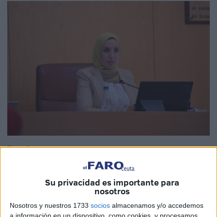
Foto: Quino
Su privacidad es importante para
nosotros
El
Pleno de la Asamblea de Ceuta
ha respaldado la
Nosotros y nuestros 1733
socios
almacenamos y/o accedemos
propuesta presentada por el
Movimiento por la Dignidad
a información en un dispositivo, como cookies, y procesamos