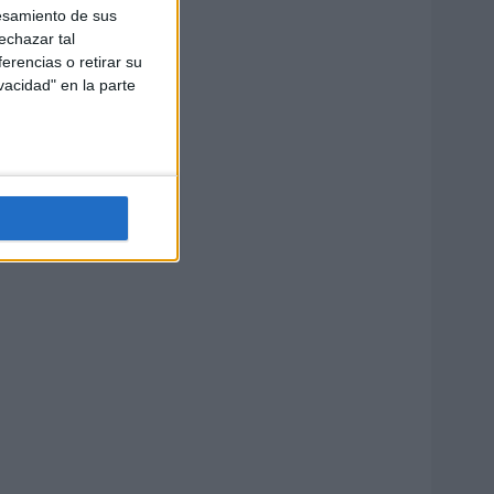
esamiento de sus
echazar tal
erencias o retirar su
vacidad" en la parte