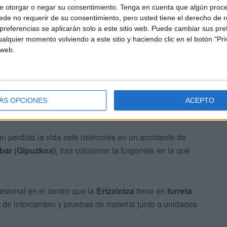
e otorgar o negar su consentimiento.
Tenga en cuenta que algún proc
de no requerir de su consentimiento, pero usted tiene el derecho de r
referencias se aplicarán solo a este sitio web. Puede cambiar sus pref
alquier momento volviendo a este sitio y haciendo clic en el botón "Pri
 web.
ÁS OPCIONES
ACEPTO
n perdido la vida este miércoles en un accidente de
ibar (Gipuzkoa)
, tras colisionar la furgoneta en la que
sional en el centro que la
Ertzaintza
tiene en
Iurreta
a de intercambio y pruebas de material junto a unidades