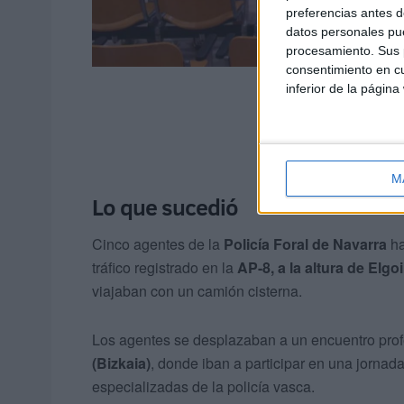
preferencias antes d
datos personales pue
procesamiento. Sus p
consentimiento en cu
inferior de la página
M
Lo que sucedió
Cinco agentes de la
Policía Foral de Navarra
ha
tráfico registrado en la
AP-8, a la altura de Elgo
viajaban con un camión cisterna.
Los agentes se desplazaban a un encuentro profe
(Bizkaia)
, donde iban a participar en una jornad
especializadas de la policía vasca.