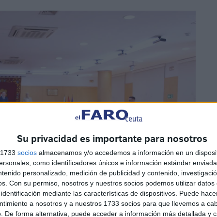
Su privacidad es importante para nosotros
s 1733
socios
almacenamos y/o accedemos a información en un disposit
sonales, como identificadores únicos e información estándar enviada 
ntenido personalizado, medición de publicidad y contenido, investigaci
os.
Con su permiso, nosotros y nuestros socios podemos utilizar datos 
identificación mediante las características de dispositivos. Puede hacer
ntimiento a nosotros y a nuestros 1733 socios para que llevemos a ca
. De forma alternativa, puede acceder a información más detallada y 