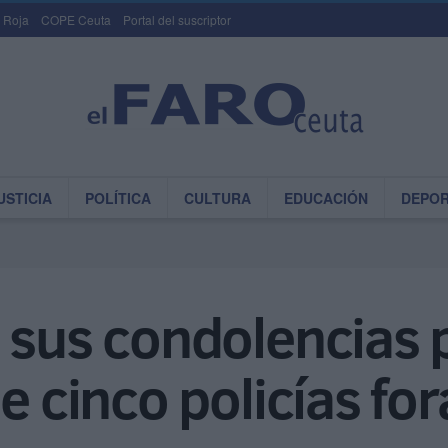
 Roja
COPE Ceuta
Portal del suscriptor
USTICIA
POLÍTICA
CULTURA
EDUCACIÓN
DEPO
 sus condolencias p
e cinco policías for