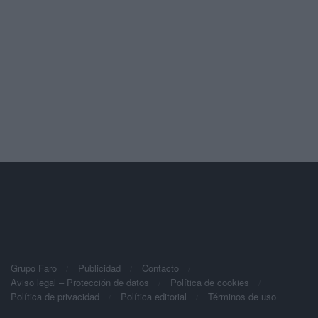
Grupo Faro
Publicidad
Contacto
Aviso legal – Protección de datos
Política de cookies
Política de privacidad
Política editorial
Términos de uso