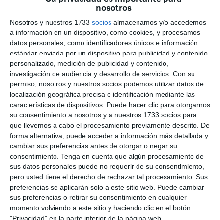
nosotros
La selección masculina logró una trabajada victoria por 4-3
Nosotros y nuestros 1733
socios
almacenamos y/o accedemos
ante Islas Baleares en la Final Four C, resultado que le
a información en un dispositivo, como cookies, y procesamos
permite acceder a la final de esta fase y disputar este
datos personales, como identificadores únicos e información
domingo el partido por el 9º y 10º puesto del Campeonato
estándar enviada por un dispositivo para publicidad y contenido
personalizado, medición de publicidad y contenido,
de España. Por su parte, la selección femenina cayó por 2-
investigación de audiencia y desarrollo de servicios.
Con su
9 ante Región de Murcia en su primer encuentro del
permiso, nosotros y nuestros socios podemos utilizar datos de
Triangular Final C.
localización geográfica precisa e identificación mediante las
características de dispositivos. Puede hacer clic para otorgarnos
Ambos combinados afrontarán este domingo 17 de mayo
su consentimiento a nosotros y a nuestros 1733 socios para
su último partido en el campeonato.
que llevemos a cabo el procesamiento previamente descrito. De
forma alternativa, puede acceder a información más detallada y
Sub-12 Masculina
cambiar sus preferencias antes de otorgar o negar su
consentimiento.
Tenga en cuenta que algún procesamiento de
sus datos personales puede no requerir de su consentimiento,
La selección Sub-12 masculina de Ceuta, dirigida por
pero usted tiene el derecho de rechazar tal procesamiento. Sus
Rafael García Moya,
consiguió una victoria por 4-3 ante
preferencias se aplicarán solo a este sitio web. Puede cambiar
sus preferencias o retirar su consentimiento en cualquier
Islas Baleares
en su primer encuentro de la Final Four C,
momento volviendo a este sitio y haciendo clic en el botón
disputado en el Pabellón M4 - Sonia Abejón.
"Privacidad" en la parte inferior de la página web.