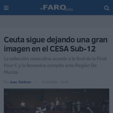
Ceuta sigue dejando una gran
imagen en el CESA Sub-12
La selección masculina accede a la final de la Final
Four C y la femenina compite ante Región De
Murcia
Por
Juan Zaldívar
16/05/2026 - 19:59