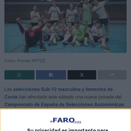
Fotos: Prensa RFFCE
Las
selecciones Sub-12 masculina y femenina de
Ceuta
han afrontado este sábado una nueva jornada del
Campeonato de España de Selecciones Autonómicas
de Fútbol Sala
, que se está celebrando en Torrejón de
Ardoz, dentro de sus respectivos compromisos de fase
final.
Su privacidad es importante para