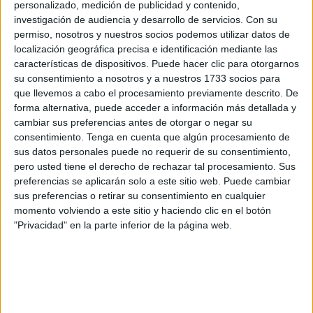
atención al pueblo gitano. En concreto, la ciudad
personalizado, medición de publicidad y contenido,
autónoma contará con 1.844.499 euros de esta partida
investigación de audiencia y desarrollo de servicios.
Con su
permiso, nosotros y nuestros socios podemos utilizar datos de
nacional.
localización geográfica precisa e identificación mediante las
características de dispositivos. Puede hacer clic para otorgarnos
El dinero se repartirá entre Atención Primaria (125.000
su consentimiento a nosotros y a nuestros 1733 socios para
euros), familias y pobreza infantil (1.287.874 euros),
que llevemos a cabo el procesamiento previamente descrito. De
servicios sociales (500.000 euros) y colectivo gitano (4.400
forma alternativa, puede acceder a información más detallada y
euros).
cambiar sus preferencias antes de otorgar o negar su
consentimiento.
Tenga en cuenta que algún procesamiento de
Estas cuantías salen del acuerdo que este miércoles han
sus datos personales puede no requerir de su consentimiento,
pero usted tiene el derecho de rechazar tal procesamiento. Sus
oficializado el Ministerio de Derechos Sociales y Agenda
preferencias se aplicarán solo a este sitio web. Puede cambiar
2030 y las comunidades.
sus preferencias o retirar su consentimiento en cualquier
momento volviendo a este sitio y haciendo clic en el botón
En la reunión del Consejo Territorial del Sistema para la
"Privacidad" en la parte inferior de la página web.
Autonomía y Atención a la Dependencia (SAAD)
celebrada este miércoles, se ha dado el visto bueno a la
distribución propuesta por el secretario de Estado de
Derechos Sociales, Nacho Álvarez, que suma
198.704.000 euros para que las comunidades (excepto