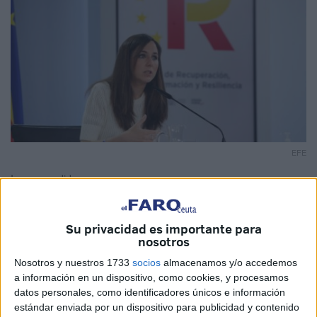
EFE
Imagen cedida
Su privacidad es importante para
nosotros
Ceuta recibirá algo menos del 1% del total de los 200
Nosotros y nuestros 1733
socios
almacenamos y/o accedemos
millones que repartirá el Estado para la protección de las
a información en un dispositivo, como cookies, y procesamos
familias, combatir la pobreza infantil, desarrollar
datos personales, como identificadores únicos e información
prestaciones
básicas de los servicios sociales y la
estándar enviada por un dispositivo para publicidad y contenido