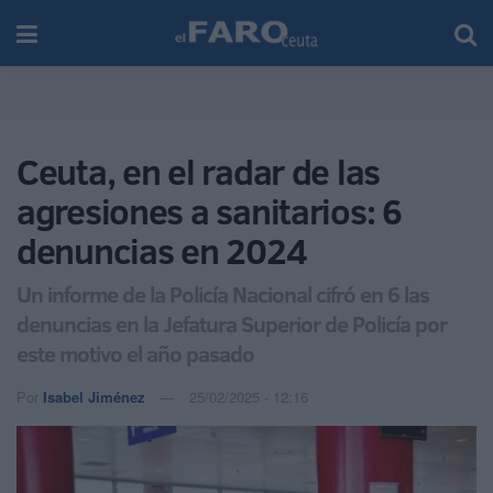
Ceuta, en el radar de las
agresiones a sanitarios: 6
denuncias en 2024
Un informe de la Policía Nacional cifró en 6 las
denuncias en la Jefatura Superior de Policía por
este motivo el año pasado
Por
Isabel Jiménez
25/02/2025 - 12:16