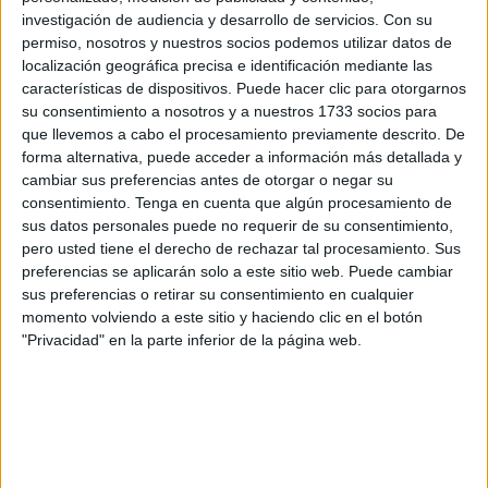
investigación de audiencia y desarrollo de servicios.
Con su
de Policía
en Ceuta, aunque muy por debajo de Sevilla
permiso, nosotros y nuestros socios podemos utilizar datos de
(36), Las Palmas (27) o Madrid (23).
localización geográfica precisa e identificación mediante las
características de dispositivos. Puede hacer clic para otorgarnos
La Policía Nacional ha informado de que en 2024
su consentimiento a nosotros y a nuestros 1733 socios para
aumentaron a 406 las denuncias tramitadas por
que llevemos a cabo el procesamiento previamente descrito. De
agresiones a personal sanitario, dejando un total de 106
forma alternativa, puede acceder a información más detallada y
cambiar sus preferencias antes de otorgar o negar su
detenidos. Esto supone un 28 por ciento más que las
consentimiento.
Tenga en cuenta que algún procesamiento de
registradas en 2023, de las que siete de cada diez fueron
sus datos personales puede no requerir de su consentimiento,
amenazas.
pero usted tiene el derecho de rechazar tal procesamiento. Sus
preferencias se aplicarán solo a este sitio web. Puede cambiar
Las agresiones físicas supusieron el 30 por ciento, por lo
sus preferencias o retirar su consentimiento en cualquier
que han bajado en comparación con 2023, ya que la
momento volviendo a este sitio y haciendo clic en el botón
"Privacidad" en la parte inferior de la página web.
mayoría (70%) fueron agresiones verbales.
Más de 10.000 intervenciones
policiales en toda España