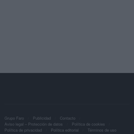
Grupo Faro
Publicidad
Contacto
Aviso legal – Protección de datos
Política de cookies
Política de privacidad
Política editorial
Términos de uso