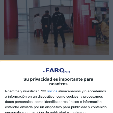
Imagen de archivo
Su privacidad es importante para
nosotros
La Policía Nacional ha hecho público un informe en el que
Nosotros y nuestros 1733
socios
almacenamos y/o accedemos
establece que Ceuta se encuentra entre las regiones en
a información en un dispositivo, como cookies, y procesamos
las que más denuncias por
agresiones a personal
datos personales, como identificadores únicos e información
sanitario
se llevaron a cabo durante el 2024. Un total de 6
estándar enviada por un dispositivo para publicidad y contenido
denuncias quedaron registradas en la
Jefatura Superior
personalizado, medición de publicidad y contenido,