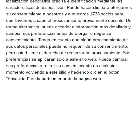
localización geográfica precisa e identificación mediante las
centros educativos de Ceuta y Melilla del
Programa
características de dispositivos. Puede hacer clic para otorgarnos
Escolar de Frutas, Hortalizas y Leche
, un esquema
su consentimiento a nosotros y a nuestros 1733 socios para
que llevemos a cabo el procesamiento previamente descrito. De
financiado con
fondos europeos”
.
forma alternativa, puede acceder a información más detallada y
cambiar sus preferencias antes de otorgar o negar su
Así lo ha dado a conocer este jueves argumentando que
consentimiento.
Tenga en cuenta que algún procesamiento de
este programa de la Unión Europea es crucial al facilitar la
sus datos personales puede no requerir de su consentimiento,
distribución gratuita
de frutas, leche y hortalizas en los
pero usted tiene el derecho de rechazar tal procesamiento. Sus
centros, e incluye el desarrollo de medidas educativas
preferencias se aplicarán solo a este sitio web. Puede cambiar
sus preferencias o retirar su consentimiento en cualquier
esenciales para fomentar
hábitos alimentarios
momento volviendo a este sitio y haciendo clic en el botón
saludables
.
"Privacidad" en la parte inferior de la página web.
Mientras el resto de las comunidades autónomas
españolas ya se benefician de esta ayuda,
Ceuta
se
mantenía al margen, “pese a que la competencia educativa
en la ciudad
depende directamente del Ministerio de
Educación
”.
De acuerdo con lo expresado por Celaya, la