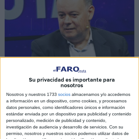
Imagen de archivo
Su privacidad es importante para
nosotros
Nosotros y nuestros 1733
socios
almacenamos y/o accedemos
a información en un dispositivo, como cookies, y procesamos
El diputado del
Partido Popular por Ceuta
, Javier
datos personales, como identificadores únicos e información
Celaya, ha defendido ante la Comisión de Educación,
estándar enviada por un dispositivo para publicidad y contenido
personalizado, medición de publicidad y contenido,
Formación Profesional y Deportes del Congreso de los
investigación de audiencia y desarrollo de servicios.
Con su
Diputados una
Proposición No de Ley (PNL)
impulsada
permiso, nosotros y nuestros socios podemos utilizar datos de
por el Grupo Popular para “poner fin a la exclusión de los