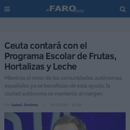
Ceuta contará con el
Programa Escolar de Frutas,
Hortalizas y Leche
Mientras el resto de las comunidades autónomas
españolas ya se benefician de esta ayuda, la
ciudad autónoma se mantenía al margen
Por
Isabel Jiménez
18/12/2025 - 20:49