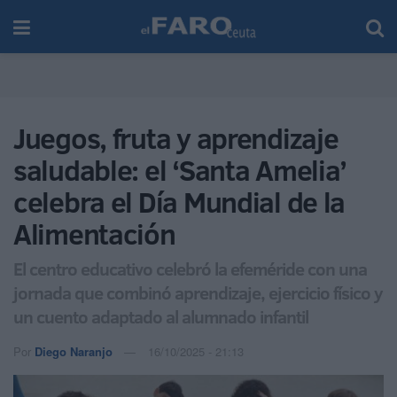
Juegos, fruta y aprendizaje
saludable: el ‘Santa Amelia’
celebra el Día Mundial de la
Alimentación
El centro educativo celebró la efeméride con una
jornada que combinó aprendizaje, ejercicio físico y
un cuento adaptado al alumnado infantil
Por
Diego Naranjo
16/10/2025 - 21:13