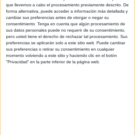
actividades orientadas a fomentar los
hábitos de vida
que llevemos a cabo el procesamiento previamente descrito. De
saludables
. La efeméride sirvió como punto de encuentro
forma alternativa, puede acceder a información más detallada y
entre el aprendizaje en el aula y la práctica de valores
cambiar sus preferencias antes de otorgar o negar su
consentimiento.
Tenga en cuenta que algún procesamiento de
esenciales como la buena alimentación y el deporte.
sus datos personales puede no requerir de su consentimiento,
pero usted tiene el derecho de rechazar tal procesamiento. Sus
Durante la mañana,
todos los ciclos educativos
del
preferencias se aplicarán solo a este sitio web. Puede cambiar
colegio pasaron por el
salón de actos
, donde recibieron
sus preferencias o retirar su consentimiento en cualquier
una
charla sobre alimentación saludable
impartida por
momento volviendo a este sitio y haciendo clic en el botón
los maestros de Educación Física,
Arturo y Olga
, el
"Privacidad" en la parte inferior de la página web.
profesor de inglés,
Daniel Marcos
, y la enfermera del
centro,
Alejandra
.
La actividad sirvió para acercar al alumnado conceptos
clave sobre la
importancia de una dieta equilibrada
y el
papel de los alimentos en el bienestar físico.
Tras la parte teórica, los escolares se trasladaron al
patio
del centro
, donde disfrutaron de
juegos y bailes en
grupo
, fomentando la
actividad física
y la convivencia