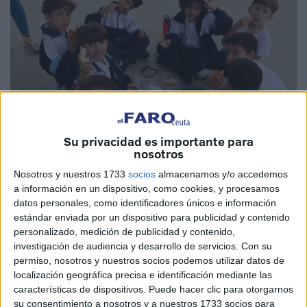
Su privacidad es importante para
nosotros
Nosotros y nuestros 1733
socios
almacenamos y/o accedemos
a información en un dispositivo, como cookies, y procesamos
Imágenes cedidas CEIP Santa Amelia
datos personales, como identificadores únicos e información
estándar enviada por un dispositivo para publicidad y contenido
personalizado, medición de publicidad y contenido,
investigación de audiencia y desarrollo de servicios.
Con su
Los niños del
Centro de Educación Infantil y Primaria
permiso, nosotros y nuestros socios podemos utilizar datos de
(CEIP) Santa Amelia
de Ceuta celebraron este jueves el
localización geográfica precisa e identificación mediante las
características de dispositivos. Puede hacer clic para otorgarnos
Día de la Alimentación
con una completa jornada de
su consentimiento a nosotros y a nuestros 1733 socios para