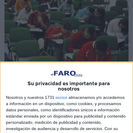
Imagen de archivo
Su privacidad es importante para
nosotros
Nosotros y nuestros 1731
socios
almacenamos y/o accedemos
La Organización para la Cooperación y el Desarrollo
a información en un dispositivo, como cookies, y procesamos
datos personales, como identificadores únicos e información
(
OCDE
) apunta en su reciente informe ‘Panorama de la
estándar enviada por un dispositivo para publicidad y contenido
Educación 2022’ que Ceuta es la región española con
personalizado, medición de publicidad y contenido,
menos índice de personas cualificados, entiendo este
investigación de audiencia y desarrollo de servicios.
Con su