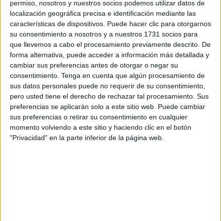
término por aquellas personas que poseen estudios
permiso, nosotros y nuestros socios podemos utilizar datos de
localización geográfica precisa e identificación mediante las
universitarios o de Formación Profesional (
FP
).
características de dispositivos. Puede hacer clic para otorgarnos
su consentimiento a nosotros y a nuestros 1731 socios para
La ciudad autónoma presenta la tasa más baja a nivel
que llevemos a cabo el procesamiento previamente descrito. De
nacional de gente de entre 25 y 64 años con titulaciones
forma alternativa, puede acceder a información más detallada y
superiores, con apenas un 25% en contraposición al País
cambiar sus preferencias antes de otorgar o negar su
Vasco, donde más de la mitad de la población (56%) sí
consentimiento.
Tenga en cuenta que algún procesamiento de
sus datos personales puede no requerir de su consentimiento,
está cualificada a través de su formación.
pero usted tiene el derecho de rechazar tal procesamiento. Sus
preferencias se aplicarán solo a este sitio web. Puede cambiar
La OCDE apunta en su estudio, presentado ayer por el
sus preferencias o retirar su consentimiento en cualquier
Ministerio de Educación y Formación Profesional (
MEFP
),
momento volviendo a este sitio y haciendo clic en el botón
que la probabilidad de obtener un empleo aumenta con el
"Privacidad" en la parte inferior de la página web.
nivel educativo alcanzado, pero varía según el campo de
estudio.
Asimismo, la organización destaca que el informe pone de
manifiesto algunas realidades sociales dentro de las
regiones de un mismo país, o en este caso de las
comunidades y ciudades autónomas como Ceuta: “Las