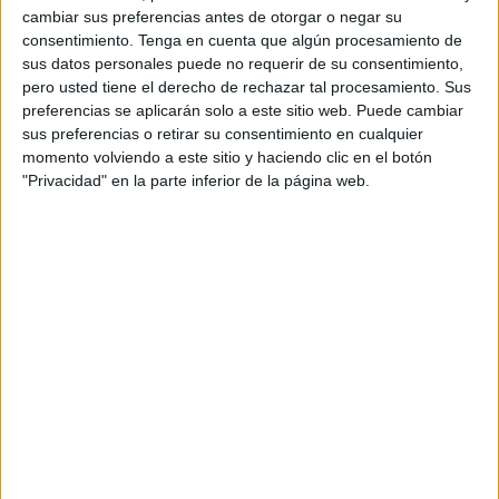
Un proceso de oposiciones
cambiar sus preferencias antes de otorgar o negar su
consentimiento.
Tenga en cuenta que algún procesamiento de
En primer lugar, la delegada del Gobierno en Ceuta ha
sus datos personales puede no requerir de su consentimiento,
agradecido tanto al jefe Superior de Policía,
Francisco
pero usted tiene el derecho de rechazar tal procesamiento. Sus
preferencias se aplicarán solo a este sitio web. Puede cambiar
Javier López Gordo
, como al jefe de Operaciones,
Pedro
sus preferencias o retirar su consentimiento en cualquier
Ferrer
su labor.
momento volviendo a este sitio y haciendo clic en el botón
"Privacidad" en la parte inferior de la página web.
Pérez ha continuado refiriéndose directamente a los