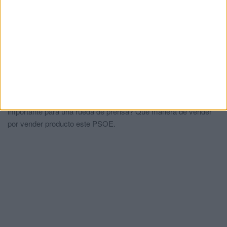
Comments
2
Parline
comentó:
hace 1 año
Les deseo un buen servicio , pero que den cañaa a los chulos y
a los locos que tenemos mucho en esta ciudad
JUSTICASOCIAL
comentó:
hace 1 año
FOTO, FOTO Y MAS FOTOS. ¿Realmente es un evento
importante para una rueda de prensa? Que manera de vender
por vender producto este PSOE.