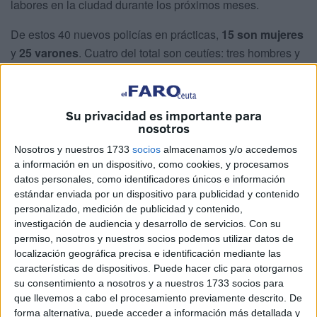
labores en la ciudad durante los próximos meses.
De estos 40 nuevos policías en prácticas,
15 son mujeres
y
25 varones
. Cuatro del total son ceutíes: tres hombres y
una mujer.
Miradas de orgullo
Su privacidad es importante para
nosotros
El grupo ha formado frente a la delegada del Gobierno
Nosotros y nuestros 1733
socios
almacenamos y/o accedemos
y el jefe de Policía, Francisco Javier López Gordo. Con
a información en un dispositivo, como cookies, y procesamos
frente en alto y
miradas de orgullo
, no han desviado ni un
datos personales, como identificadores únicos e información
estándar enviada por un dispositivo para publicidad y contenido
instante la atención puesta en las palabras de Pérez.
personalizado, medición de publicidad y contenido,
investigación de audiencia y desarrollo de servicios.
Con su
Bajo un sol brillante, la delegada del Gobierno se ha
permiso, nosotros y nuestros socios podemos utilizar datos de
dirigido a los presentes para otorgarles
una calurosa
localización geográfica precisa e identificación mediante las
bienvenida
y recordarles que Ceuta, además de su lugar
características de dispositivos. Puede hacer clic para otorgarnos
de trabajo, será su hogar.
su consentimiento a nosotros y a nuestros 1733 socios para
que llevemos a cabo el procesamiento previamente descrito. De
forma alternativa, puede acceder a información más detallada y