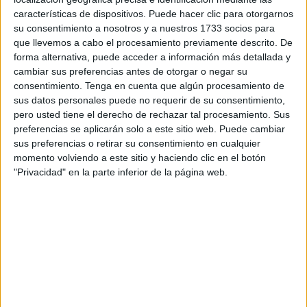
o
a la frontera
, tal y como ha apuntado Cristina Pérez,
características de dispositivos. Puede hacer clic para otorgarnos
su consentimiento a nosotros y a nuestros 1733 socios para
delegada del Gobierno
. Los nuevos efectivos han sido
que llevemos a cabo el procesamiento previamente descrito. De
recibidos en la sede de dicha institución, donde se les ha
forma alternativa, puede acceder a información más detallada y
dado la bienvenida.
cambiar sus preferencias antes de otorgar o negar su
consentimiento.
Tenga en cuenta que algún procesamiento de
Pérez ha subrayado que tienen obligaciones y les ha
sus datos personales puede no requerir de su consentimiento,
requerido recalcar, sobre todo, la responsabilidad durante
pero usted tiene el derecho de rechazar tal procesamiento. Sus
esta etapa. “Tenéis también obligaciones. Esto es cuestión
preferencias se aplicarán solo a este sitio web. Puede cambiar
sus preferencias o retirar su consentimiento en cualquier
de derechos y deberes, de estar en una ciudad estratégica
momento volviendo a este sitio y haciendo clic en el botón
para la seguridad nacional y ahí vais a jugar un papel
"Privacidad" en la parte inferior de la página web.
fundamental porque vais a aprender de distintas áreas”, ha
remarcado.
Son cuarenta policías, 35 varones y 5 mujeres. Un total de
37 pertenecen a la categoría de Escala Básica y 3 son
oficiales, dos hombres y una mujer. Pérez, al percatarse de
la diferencia entre ambos sexos, se ha pronunciado al
respecto. Espera que, en las próximas promociones, más