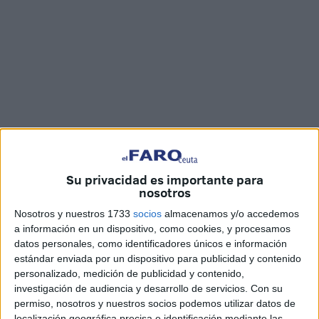
Fotos y vídeo: Kike Román
Su privacidad es importante para
nosotros
Cuarenta agentes de la
Policía Nacional
inician sus
Nosotros y nuestros 1733
socios
almacenamos y/o accedemos
prácticas en Ceuta. Hombres y mujeres que tendrán su
a información en un dispositivo, como cookies, y procesamos
datos personales, como identificadores únicos e información
primera toma de contacto
con lo que será el ejercicio de
estándar enviada por un dispositivo para publicidad y contenido
su profesión en los próximos años.
personalizado, medición de publicidad y contenido,
investigación de audiencia y desarrollo de servicios.
Con su
Una nueva etapa en la que se enfrentarán a distintas
permiso, nosotros y nuestros socios podemos utilizar datos de
situaciones, entre ellas, las labores con relación al
puerto
localización geográfica precisa e identificación mediante las