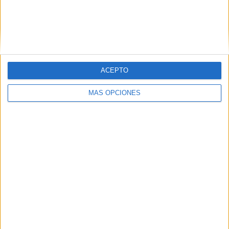
seguridad.
ACEPTO
MÁS OPCIONES
Tags:
Delegación del Gobierno
Frontera
Policía Nacional
Puerto
Related
Posts