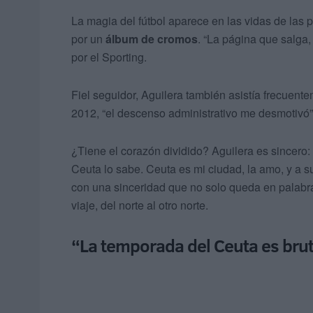
La magia del fútbol aparece en las vidas de las 
por un
álbum de cromos
. “La página que salga
por el Sporting.
Fiel seguidor, Aguilera también asistía frecuent
2012, “el descenso administrativo me desmotivó”
¿Tiene el corazón dividido? Aguilera es sincero: 
Ceuta lo sabe. Ceuta es mi ciudad, la amo, y a s
con una sinceridad que no solo queda en palabra
viaje, del norte al otro norte.
“La temporada del Ceuta es brut