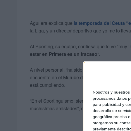
Aguilera explica que
la temporada del Ceuta “e
la Liga, y un director deportivo que yo me lo llev
Al Sporting, su equipo, confiesa que lo ve “muy i
estar en Primera es un fracaso
”.
A nivel personal, “ha sido la temporada de mi vida
encuentro en el Murube dio paso a una promesa, h
está cumpliendo.
Nosotros y nuestro
procesamos datos per
“En el Sportinguismo, siempre estuve solo. Ahor
para publicidad y co
muchísimas amistades”, reseña a
El Faro
.
desarrollo de servici
geográfica precisa e 
otorgarnos su conse
previamente descrito