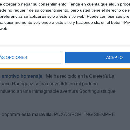
e otorgar o negar su consentimiento.
Tenga en cuenta que algún proc
de no requerir de su consentimiento, pero usted tiene el derecho de r
referencias se aplicarán solo a este sitio web. Puede cambiar sus pref
alquier momento volviendo a este sitio y haciendo clic en el botón "Pri
io coche “por la afición”
 web.
che
“porque la afición me lo ha pedido, el club quiere que
staca. Partió en el barco de las seis de la mañana,
ÁS OPCIONES
ACEPTO
n
emotivo homenaje
. “Me ha recibido en la Cafetería La
Xuacu Rodríguez se ha convertido en mi padrino
e ensueño en una inimaginable aventura Sportinguista que
e deparará
esta maravilla
. PUXA SPORTING SIEMPRE