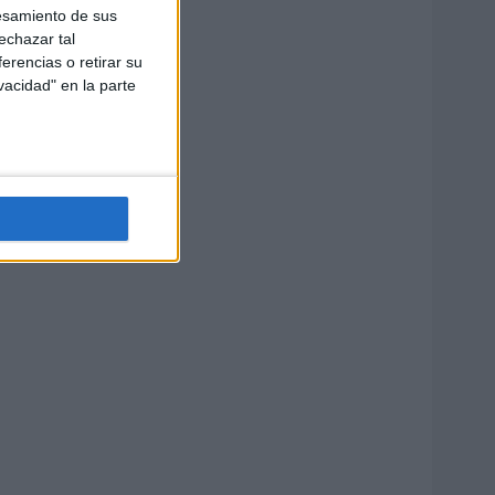
esamiento de sus
echazar tal
erencias o retirar su
vacidad" en la parte