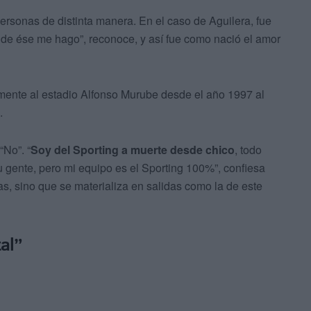
personas de distinta manera. En el caso de Aguilera, fue
, de ése me hago”, reconoce, y así fue como nació el amor
emente al estadio Alfonso Murube desde el año 1997 al
.
“No”. “
Soy del Sporting a muerte desde chico
, todo
u gente, pero mi equipo es el Sporting 100%”, confiesa
s, sino que se materializa en salidas como la de este
al”