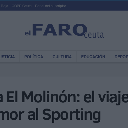
 Roja
COPE Ceuta
Portal del suscriptor
USTICIA
POLÍTICA
CULTURA
EDUCACIÓN
DEPO
El Molinón: el viaj
mor al Sporting