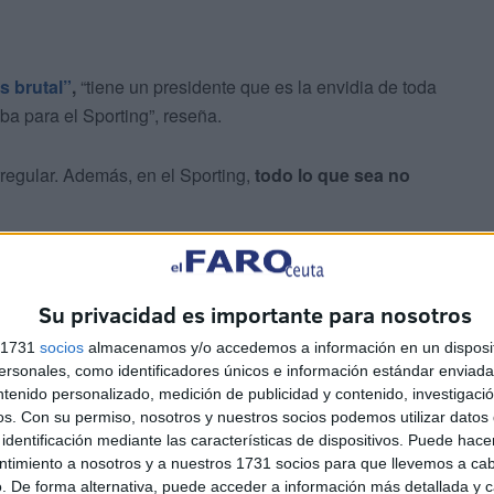
s brutal”
,
“tiene un presidente que es la envidia de toda
aba para el Sporting”, reseña.
rregular. Además, en el Sporting,
todo lo que sea no
, gracias a la visita del Sporting a Ceuta”. Ese
abía que presenciar el partido al otro lado. Aguilera la
Su privacidad es importante para nosotros
s 1731
socios
almacenamos y/o accedemos a información en un disposit
sonales, como identificadores únicos e información estándar enviada 
a me conocen miles de Sportinguistas, y he entablado
ntenido personalizado, medición de publicidad y contenido, investigaci
os.
Con su permiso, nosotros y nuestros socios podemos utilizar datos 
identificación mediante las características de dispositivos. Puede hacer
ntimiento a nosotros y a nuestros 1731 socios para que llevemos a ca
. De forma alternativa, puede acceder a información más detallada y 