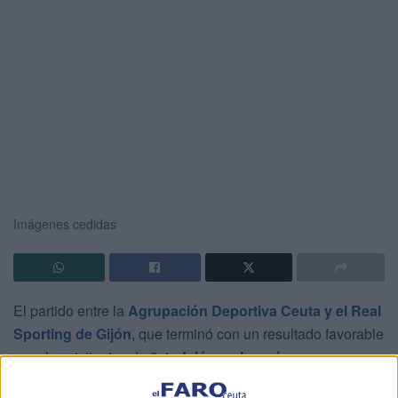
Imágenes cedidas
El partido entre la
Agrupación Deportiva Ceuta y el Real
Sporting de Gijón
, que terminó con un resultado favorable
para los visitantes de 0-1,
dejó mucho más que un
simple duelo de fútbol.