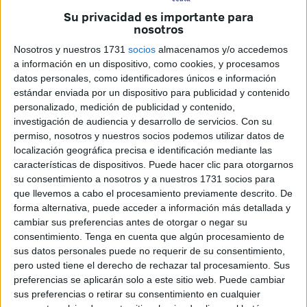
La entidad asturiana se
encargó de documentar todo su
Su privacidad es importante para
nosotros
viaje
en un reportaje en el que
recoge testimonios de
aficionados ceutíes y sportinguistas
, la
curiosa
Nosotros y nuestros 1731
socios
almacenamos y/o accedemos
a información en un dispositivo, como cookies, y procesamos
historia de un ceutí con corazón rojiblanco
y
cómo se
datos personales, como identificadores únicos e información
vivió desde dentro el encuentro
.
estándar enviada por un dispositivo para publicidad y contenido
personalizado, medición de publicidad y contenido,
El documental se llama
INSIDE SPORTING
y está
investigación de audiencia y desarrollo de servicios.
Con su
disponible a través de su
canal oficial de YouTube: Real
permiso, nosotros y nuestros socios podemos utilizar datos de
Sporting de Gijón
.
localización geográfica precisa e identificación mediante las
características de dispositivos. Puede hacer clic para otorgarnos
La producción audiovisual arranca con el equipo saliendo
su consentimiento a nosotros y a nuestros 1731 socios para
que llevemos a cabo el procesamiento previamente descrito. De
de Gijón, reflejando
el lado más humano de los
forma alternativa, puede acceder a información más detallada y
futbolistas
.
cambiar sus preferencias antes de otorgar o negar su
consentimiento.
Tenga en cuenta que algún procesamiento de
La belleza de Ceuta bajo el foco
sus datos personales puede no requerir de su consentimiento,
pero usted tiene el derecho de rechazar tal procesamiento. Sus
preferencias se aplicarán solo a este sitio web. Puede cambiar
En la llegada a Ceuta, se muestra el
entrenamiento
de la
sus preferencias o retirar su consentimiento en cualquier
plantilla
en la pista de atletismo
y
algunos de los