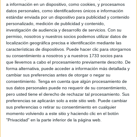
a información en un dispositivo, como cookies, y procesamos
Para ese choque, José Juan Romero ha comparecido en
datos personales, como identificadores únicos e información
la rueda de prensa previa al choque. El encuentro será
estándar enviada por un dispositivo para publicidad y contenido
este domingo a las 16:15. Un Romero que está “deseando
personalizado, medición de publicidad y contenido,
que llegue el domingo para volver a competir, además en
investigación de audiencia y desarrollo de servicios.
Con su
permiso, nosotros y nuestros socios podemos utilizar datos de
un escenario mítico de nuestro fútbol, como es El Molinón,
localización geográfica precisa e identificación mediante las
y ante un grande del fútbol español como es el Sporting”.
características de dispositivos. Puede hacer clic para otorgarnos
su consentimiento a nosotros y a nuestros 1733 socios para
Cómo ve al rival
que llevemos a cabo el procesamiento previamente descrito. De
forma alternativa, puede acceder a información más detallada y
cambiar sus preferencias antes de otorgar o negar su
José Juan Romero
ve a su próximo rival como “
un
consentimiento.
Tenga en cuenta que algún procesamiento de
extraordinario equipo
”. “Es verdad que era muy pronto
sus datos personales puede no requerir de su consentimiento,
cuando vinieron aquí, pero yo por lo menos tenía la
pero usted tiene el derecho de rechazar tal procesamiento. Sus
sensación de que era un equipo que iba a vivir en la parte
preferencias se aplicarán solo a este sitio web. Puede cambiar
sus preferencias o retirar su consentimiento en cualquier
muy alta de la tabla”, comentó.
momento volviendo a este sitio y haciendo clic en el botón
"Privacidad" en la parte inferior de la página web.
“Es verdad que por cualquier motivo no ha terminado de
dar ese salto y convive ahí en la situación nuestra, pero