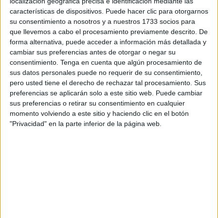
localización geográfica precisa e identificación mediante las
trimestre disminuyó el número de ocupados en Baleares,
características de dispositivos. Puede hacer clic para otorgarnos
Galicia, Castilla–La Mancha, País Vasco, Murcia, Asturias,
su consentimiento a nosotros y a nuestros 1733 socios para
Navarra, La Rioja y Ceuta y
Melilla
, mientras que en el
que llevemos a cabo el procesamiento previamente descrito. De
resto hubo aumentos.
forma alternativa, puede acceder a información más detallada y
cambiar sus preferencias antes de otorgar o negar su
Por otra pare, las comunidades autónomas con mayores
consentimiento.
Tenga en cuenta que algún procesamiento de
sus datos personales puede no requerir de su consentimiento,
flujos de turistas (Cataluña, Baleares, Canarias, Andalucía,
pero usted tiene el derecho de rechazar tal procesamiento. Sus
la Comunidad Valenciana y Madrid) generaron más
preferencias se aplicarán solo a este sitio web. Puede cambiar
ocupados y aglutinaron el 75,5% del total.
sus preferencias o retirar su consentimiento en cualquier
momento volviendo a este sitio y haciendo clic en el botón
Cantabria y Castilla y León fueron las comunidades donde
"Privacidad" en la parte inferior de la página web.
más creció el
empleo turístico
, lo que confirma la
tendencia a la desconcentración, que está mejorando las
oportunidades laborales en regiones del norte y del interior
del país, dice el Ministerio de Industria en una nota.
En líneas general se reporta que el turismo a cierre de
septiembre, daba empleo a más de tres millones de