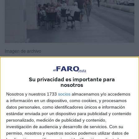
Imagen de archivo
Su privacidad es importante para
Si bien
el empleo
en el turismo superó por primera vez los
nosotros
tres millones en el verano, según las cifras de la Encuesta
Nosotros y nuestros 1733
socios
almacenamos y/o accedemos
de Población Activa (EPA), del Instituto Nacional de
a información en un dispositivo, como cookies, y procesamos
Estadística
(INE)
, en algunos territorios como Ceuta
se
datos personales, como identificadores únicos e información
registró una baja
en cuanto al número de ocupados en
estándar enviada por un dispositivo para publicidad y contenido
personalizado, medición de publicidad y contenido,
este sector.
investigación de audiencia y desarrollo de servicios.
Con su
permiso, nosotros y nuestros socios podemos utilizar datos de
Los datos más recientes indican que durante este tercer