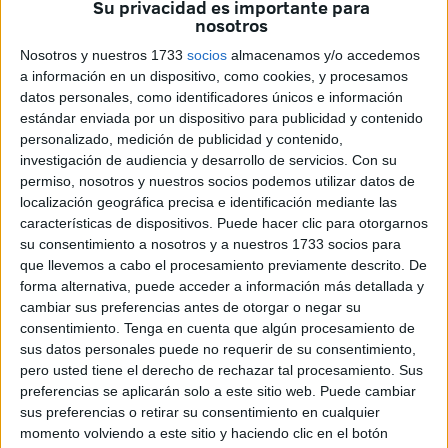
Su privacidad es importante para
millones de euros, sin olvidar las perdidas de los
nosotros
comerciantes minoristas que representan el 50% de sus
Nosotros y nuestros 1733
socios
almacenamos y/o accedemos
ventas.
a información en un dispositivo, como cookies, y procesamos
datos personales, como identificadores únicos e información
El comercio atípico, nuestro pilar económico, es hoy por
estándar enviada por un dispositivo para publicidad y contenido
hoy, una bomba de relojería.
personalizado, medición de publicidad y contenido,
investigación de audiencia y desarrollo de servicios.
Con su
Afectadas por “la política de buena vecindad”, estamos
permiso, nosotros y nuestros socios podemos utilizar datos de
localización geográfica precisa e identificación mediante las
cerrados a cal y canto por un muro de acero y el mar, con
características de dispositivos. Puede hacer clic para otorgarnos
una frontera que permite el paso a cuentagotas y con una
su consentimiento a nosotros y a nuestros 1733 socios para
aduana comercial que se prevé abrir próximo año, con el
que llevemos a cabo el procesamiento previamente descrito. De
temor de que impongan condiciones mas duras.
forma alternativa, puede acceder a información más detallada y
cambiar sus preferencias antes de otorgar o negar su
En nuestro caso, por ser un espacio totalmente aislado, el
consentimiento.
Tenga en cuenta que algún procesamiento de
sus datos personales puede no requerir de su consentimiento,
avión o el barco son los únicos transportes que nos
pero usted tiene el derecho de rechazar tal procesamiento. Sus
acercan a España y Europa. No tenemos la infraestructura
preferencias se aplicarán solo a este sitio web. Puede cambiar
necesaria y justa que necesitamos: la falta de una
sus preferencias o retirar su consentimiento en cualquier
ampliación de la pista del aeropuerto hace que los billetes
momento volviendo a este sitio y haciendo clic en el botón