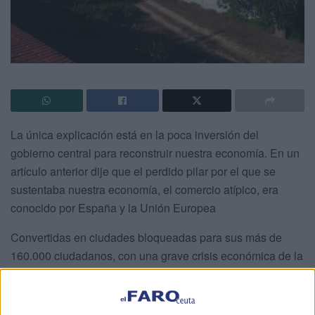
La única explicación está en la poca inversión del
gobierno central para reconstruir nuestra economía. En un
artículo anterior dije que el perdido pilar por el que se
sustentaba nuestra economía, el comercio atípico, era
conocido por España y la Unión Europea
Convertidas en ciudades bloqueadas para sus más de
160.000 ciudadanos, con una grave crisis económica de la
que aún no nos hemos recuperado, anualmente perdemos
por IPSI casi 100 millones de euros y una perdida por
mercancías exportadas hacia Marruecos de más de 1.000