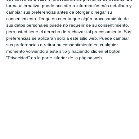
forma alternativa, puede acceder a información más detallada y
como a la ciudadana. También, por supuesto, a la
cambiar sus preferencias antes de otorgar o negar su
sanitaria, pues es el
Consejo General de Enfermería
el
consentimiento.
Tenga en cuenta que algún procesamiento de
que ha advertido a través de un comunicado acerca de los
sus datos personales puede no requerir de su consentimiento,
últimos datos recopilados en una de sus investigaciones
pero usted tiene el derecho de rechazar tal procesamiento. Sus
preferencias se aplicarán solo a este sitio web. Puede cambiar
más recientes, dicen, se refleja que el país necesita nada
sus preferencias o retirar su consentimiento en cualquier
menos que "casi 14.000 enfermeras en las
UCIs
" en el
momento volviendo a este sitio y haciendo clic en el botón
caso de que la pandemia se plantease en los peores
"Privacidad" en la parte inferior de la página web.
términos posibles y hasta 5.000 si el escenario fuese,
prosiguen el más "benévolo".
Datos autonómicos
También se han analizado en este trabajo, explican, la
situación pertinente a cada Comunidad Autónoma. En el
caso de Ceuta y Melilla, ambas zonas se encuentran entre
las que disponen de menos camas de UCI, de acuerdo a
los datos ofrecidos por el órgano colegial, con 7,58 camas