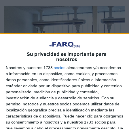
Su privacidad es importante para
nosotros
Nosotros y nuestros 1733
socios
almacenamos y/o accedemos
a información en un dispositivo, como cookies, y procesamos
datos personales, como identificadores únicos e información
estándar enviada por un dispositivo para publicidad y contenido
personalizado, medición de publicidad y contenido,
Imagen de Archivo
investigación de audiencia y desarrollo de servicios.
Con su
permiso, nosotros y nuestros socios podemos utilizar datos de
localización geográfica precisa e identificación mediante las
características de dispositivos. Puede hacer clic para otorgarnos
La situación provocada por la
pandemia
continúa
su consentimiento a nosotros y a nuestros 1733 socios para
saturando las UCIs y alertando tanto a la esfera política
que llevemos a cabo el procesamiento previamente descrito. De