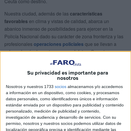
Ceuta como destino.
Nuestra ciudad, además de las
características
favorables
en clima y vistas de calidad, abarca un
abanico inmenso de posibilidades para ejercer en la
Policía Nacional dado su carácter de zona fronteriza y las
profesionales
operaciones policiales
que se llevan a
cabo; además de contar con una Jefatura Superior que
ofrece un sinfín de áreas de aprendizaje para estos
alumnos.
Su privacidad es importante para
nosotros
Un destino exquisito
Nosotros y nuestros 1733
socios
almacenamos y/o accedemos
a información en un dispositivo, como cookies, y procesamos
Por ello y avalada por las
reseñas positivas
que se
datos personales, como identificadores únicos e información
transmiten de boca en boca por quienes ya cuentan con
estándar enviada por un dispositivo para publicidad y contenido
experiencia en la ciudad, se ha convertido en
un destino
personalizado, medición de publicidad y contenido,
investigación de audiencia y desarrollo de servicios.
Con su
exquisito
para alumnos en prácticas de la Policía
permiso, nosotros y nuestros socios podemos utilizar datos de
Nacional que demandan Ceuta desde numerosos puntos
localización geográfica precisa e identificación mediante las