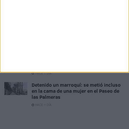
Condenado tras entrar en una casa: se
llegó a meter en la cama de su dueña
HACE 11 HORAS
Los empleados públicos piden actualizar
la indemnización por residencia en Ceuta
HACE 13 HORAS
El Instituto de Medicina Legal de Ceuta
finaliza las autopsias de los 82 fallecidos
en la avalancha
HACE 1 DÍA
Detenido un marroquí: se metió incluso
en la cama de una mujer en el Paseo de
las Palmeras
HACE 1 DÍA