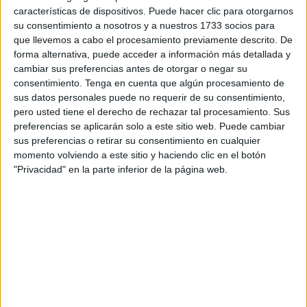
de la península.
características de dispositivos. Puede hacer clic para otorgarnos
su consentimiento a nosotros y a nuestros 1733 socios para
En torno a las diez de la mañana nos encontrábamos con
que llevemos a cabo el procesamiento previamente descrito. De
cuatro de ellos:
Sandra López
, procedente de Castellón;
forma alternativa, puede acceder a información más detallada y
cambiar sus preferencias antes de otorgar o negar su
Borja Ferrón
, desde Sevilla;
Noelia González
, originaria
consentimiento.
Tenga en cuenta que algún procesamiento de
de Alicante; y el sevillano
Ernesto Pérez
.
sus datos personales puede no requerir de su consentimiento,
pero usted tiene el derecho de rechazar tal procesamiento. Sus
preferencias se aplicarán solo a este sitio web. Puede cambiar
sus preferencias o retirar su consentimiento en cualquier
momento volviendo a este sitio y haciendo clic en el botón
"Privacidad" en la parte inferior de la página web.