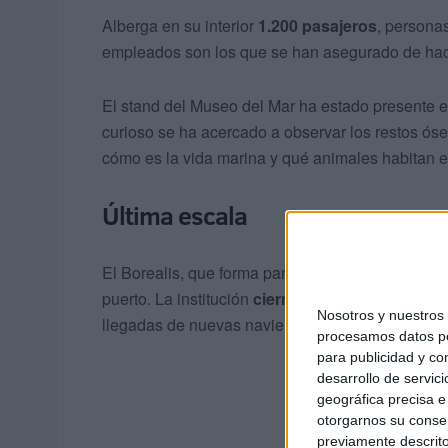
Alberga en su interior
1.200 pasajeros
, persona
empleados son los que se han asegurado de hac
El stand del Museo del Mar ha estado presente en
curioso se ha acercado a observar los restos ós
cómo es la vida marina y qué animales habitan el l
Última escala
El Borealis, que forma parte de la flota de Fred 
puerto. La institución
cierra su agenda de cruc
Nosotros y nuestro
llegadas de nuevas navieras.
procesamos datos per
para publicidad y co
desarrollo de servici
geográfica precisa e 
otorgarnos su conse
previamente descrito