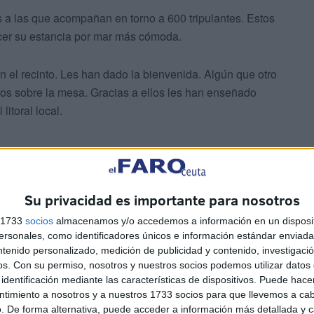
s a las que acompañan en torno a 600 tripulantes. Estos
er su estancia por mar más cómoda.
 el recinto. Les han dado la bienvenida. Algún que otro
eos sobre la mesa. Gracias a ellos les han enseñado
itoral local.
Olsen Cruise Lines, es el último en hacer escala en el
Su privacidad es importante para nosotros
eros
este jueves tras un año intenso de trabajo y de
s 1733
socios
almacenamos y/o accedemos a información en un disposit
sonales, como identificadores únicos e información estándar enviada 
ntenido personalizado, medición de publicidad y contenido, investigaci
os.
Con su permiso, nosotros y nuestros socios podemos utilizar datos 
identificación mediante las características de dispositivos. Puede hacer
ntimiento a nosotros y a nuestros 1733 socios para que llevemos a ca
. De forma alternativa, puede acceder a información más detallada y 