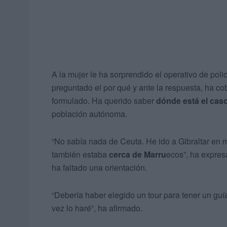
A la mujer le ha sorprendido el operativo de pol
preguntado el por qué y ante la respuesta, ha co
formulado. Ha querido saber
dónde está el cas
población autónoma.
“No sabía nada de Ceuta. He ido a Gibraltar en 
también estaba
cerca de Marru
ecos”, ha expres
ha faltado una orientación.
“Debería haber elegido un tour para tener un guía
vez lo haré”, ha afirmado.