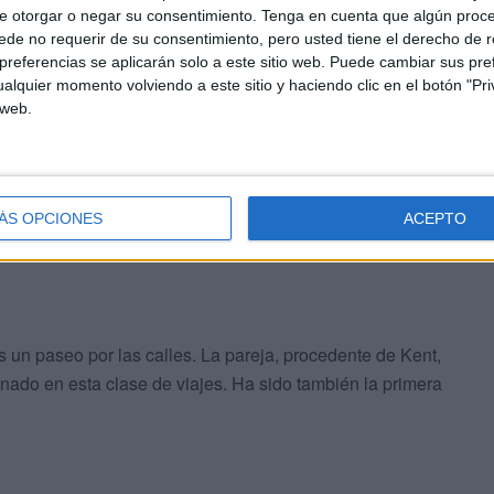
e otorgar o negar su consentimiento.
Tenga en cuenta que algún proc
de no requerir de su consentimiento, pero usted tiene el derecho de r
ocasiones anteriores por tierras ceutíes. La Autoridad
referencias se aplicarán solo a este sitio web. Puede cambiar sus pref
estra de que “la compañía
tiene interés en el destino
y
alquier momento volviendo a este sitio y haciendo clic en el botón "Pri
cómoda”.
 web.
idad “de compartir sus impresiones cuando vuelvan a sus
, de hacer que el nombre de Ceuta suene en positivo en
ÁS OPCIONES
ACEPTO
 un paseo por las calles. La pareja, procedente de Kent,
nado en esta clase de viajes. Ha sido también la primera