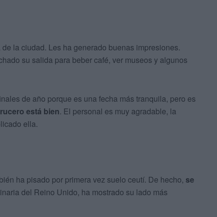
a de la ciudad. Les ha generado buenas impresiones.
hado su salida para beber café, ver museos y algunos
 finales de año porque es una fecha más tranquila, pero es
crucero está bien
. El personal es muy agradable, la
licado ella.
ién ha pisado por primera vez suelo ceutí. De hecho,
se
ginaria del Reino Unido, ha mostrado su lado más