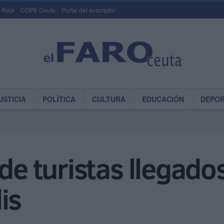
 Roja
COPE Ceuta
Portal del suscriptor
USTICIA
POLÍTICA
CULTURA
EDUCACIÓN
DEPO
de turistas llegado
is