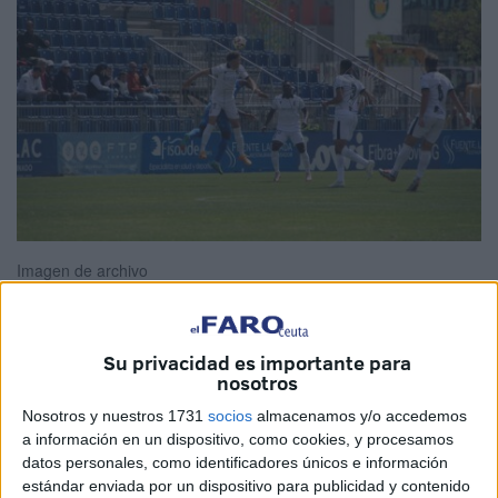
Imagen de archivo
Su privacidad es importante para
El presidente de la
Real Federación de Fútbol de Ceuta
,
nosotros
Antonio García Gaona, participó este lunes en una reunión
Nosotros y nuestros 1731
socios
almacenamos y/o accedemos
de la RFEF, donde se trataron temas importantes, entre
a información en un dispositivo, como cookies, y procesamos
ellos, la posible fecha de encuentros de ida y vuelta para
datos personales, como identificadores únicos e información
estándar enviada por un dispositivo para publicidad y contenido
conquistar el título de la
Primera División RFEF.