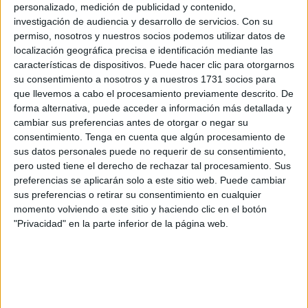
personalizado, medición de publicidad y contenido,
investigación de audiencia y desarrollo de servicios.
Con su
Esta eliminatoria la disputan los dos campeones de cada
permiso, nosotros y nuestros socios podemos utilizar datos de
grupo, uno está decidido, el
Ceuta primer clasificado del
localización geográfica precisa e identificación mediante las
grupo 2
, el otro ahora mismo la Cultural Leonesa, líder del
características de dispositivos. Puede hacer clic para otorgarnos
grupo 1.
su consentimiento a nosotros y a nuestros 1731 socios para
que llevemos a cabo el procesamiento previamente descrito. De
forma alternativa, puede acceder a información más detallada y
Fechas
cambiar sus preferencias antes de otorgar o negar su
consentimiento.
Tenga en cuenta que algún procesamiento de
Las posibles fechas que se han dado para los
sus datos personales puede no requerir de su consentimiento,
encuentros, son el miércoles 28 de mayo y el fin de
pero usted tiene el derecho de rechazar tal procesamiento. Sus
preferencias se aplicarán solo a este sitio web. Puede cambiar
semana del 31 de mayo o 1 de junio.
El encuentro de ida
sus preferencias o retirar su consentimiento en cualquier
se disputaría en el equipo que menos puntos tenga, el de
momento volviendo a este sitio y haciendo clic en el botón
vuelta el que más puntos tenga.
"Privacidad" en la parte inferior de la página web.
Tal como están las cosas ahora mismo, el
Ceuta
jugaría la
ida en León, ya que los ceutíes tienen 66 puntos y la
Cultural 64. Aunque aún faltan dos encuentros para
terminar la competición y puede variar la cosa.