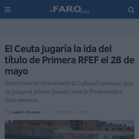
El Ceuta jugaría la ida del
título de Primera RFEF el 28 de
mayo
Ahora mismo el rival sería la Cultural Leonesa, que
se juega el primer puesto ante la Ponferradina
esta semana
Por
Isabel Jiménez
13/05/2025 - 13:53