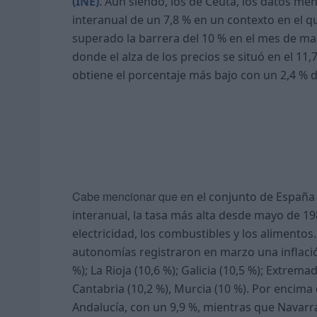
(INE)
. Aún siendo, los de Ceuta, los datos men
interanual de un 7,8 % en un contexto en e
superado la barrera del 10 % en el mes de mar
donde el alza de los precios se situó en el 11
obtiene el porcentaje más bajo con un 2,4 % d
Cabe mencionar que e
n el conjunto de España 
interanual, la tasa más alta desde mayo de 19
electricidad, los combustibles y los alimentos
autonomías registraron en marzo una inflación
%); La Rioja (10,6 %); Galicia (10,5 %); Extrem
Cantabria (10,2 %), Murcia (10 %).
Por encima d
Andalucía, con un 9,9 %, mientras que Navarra 