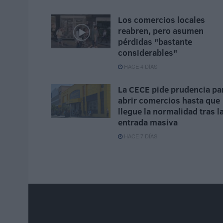
Los comercios locales
reabren, pero asumen
pérdidas "bastante
considerables"
HACE 4 DÍAS
La CECE pide prudencia pa
abrir comercios hasta que
llegue la normalidad tras l
entrada masiva
HACE 7 DÍAS