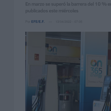
En marzo se superó la barrera del 10 % 
publicados este miércoles
Por
EFE/E.F.
13/04/2022 - 07:05