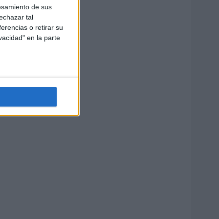
esamiento de sus
echazar tal
erencias o retirar su
vacidad" en la parte