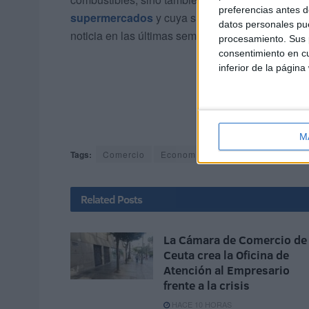
preferencias antes d
supermercados
y cuya subida es evidente y co
datos personales pue
noticia en las últimas semanas.
procesamiento. Sus p
consentimiento en cu
inferior de la página
M
Tags:
Comercio
Economía
INE
Related
Posts
La Cámara de Comercio de
Ceuta crea la Oficina de
Atención al Empresario
frente a la crisis
HACE 10 HORAS