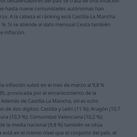
os desalentadores del país se trata de una inflación
l que hasta nueve comunidades autónomas han
zo. A la cabeza el ránking está Castilla-La Mancha
,7 %. Si se atiende al dato mensual Ceuta también
e inflación.
la inflación subió en el mes de marzo al 9,8 %
85, provocada por el encarecimiento de la
.
Además de Castilla-La Mancha, otras ocho
 de dos dígitos: Castilla y León (11 %); Aragón (10,7
adura (10,3 %); Comunidad Valenciana (10,2 %);
e la media nacional (9,8 %) también se sitúa
está en el mismo nivel que el conjunto del país, el