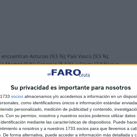
 encuentran Asturias (9,5 %); País Vasco (9,5 %);
%); Madrid (9 %); Canarias (8,4 %), y Ceuta (7,8 %) que,
 'relativa' buena noticia en el contexto actual.
Su privacidad es importante para nosotros
s 1733
socios
almacenamos y/o accedemos a información en un disposit
sonales, como identificadores únicos e información estándar enviada 
ntenido personalizado, medición de publicidad y contenido, investigaci
os.
Con su permiso, nosotros y nuestros socios podemos utilizar datos 
incluso también en el contexto internacional, se está
identificación mediante las características de dispositivos. Puede hacer
ía no solo por el alza de la electricidad y los
ntimiento a nosotros y a nuestros 1733 socios para que llevemos a ca
. De forma alternativa, puede acceder a información más detallada y 
oductos del día a día que adquirimos en los