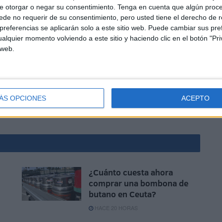
e otorgar o negar su consentimiento.
Tenga en cuenta que algún proc
nstatable por los consumidores, tal y como viene siendo
de no requerir de su consentimiento, pero usted tiene el derecho de r
referencias se aplicarán solo a este sitio web. Puede cambiar sus pref
alquier momento volviendo a este sitio y haciendo clic en el botón "Pri
 web.
ÁS OPCIONES
ACEPTO
¿Cuánto cuesta ahora
comprar una bombona de
butano en Ceuta?
HACE 20 HORAS