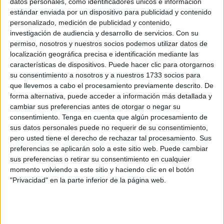
datos personales, como identificadores únicos e información
estándar enviada por un dispositivo para publicidad y contenido
Un museo virtual: las imágenes de la
personalizado, medición de publicidad y contenido,
selección marroquí en el Mundial
investigación de audiencia y desarrollo de servicios.
Con su
POR
EFE/E.F.
26/12/2022
0
permiso, nosotros y nuestros socios podemos utilizar datos de
localización geográfica precisa e identificación mediante las
La 'rana misteriosa de Panamá', fotografiada
características de dispositivos. Puede hacer clic para otorgarnos
por el ceutí Ignacio Solano
su consentimiento a nosotros y a nuestros 1733 socios para
POR
EFE/E.F.
20/12/2022
0
que llevemos a cabo el procesamiento previamente descrito. De
forma alternativa, puede acceder a información más detallada y
Regragui: "Quedar terceros pondría el listón
cambiar sus preferencias antes de otorgar o negar su
más alto"
consentimiento.
Tenga en cuenta que algún procesamiento de
POR
EFE/E.F.
16/12/2022
0
sus datos personales puede no requerir de su consentimiento,
pero usted tiene el derecho de rechazar tal procesamiento. Sus
Fallece un aficionado marroquí en Montpellier
preferencias se aplicarán solo a este sitio web. Puede cambiar
tras ser atropellado
sus preferencias o retirar su consentimiento en cualquier
POR
EFE/E.F.
15/12/2022
0
momento volviendo a este sitio y haciendo clic en el botón
"Privacidad" en la parte inferior de la página web.
El original reclamo de un bar de Sevilla para el
Marruecos-España
POR
EFE/E.F.
06/12/2022
0