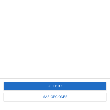
Policías y guardias civiles marchan en contra
de la "discriminación" del Gobierno
POR
EFE/E.F.
26/11/2022
1
1
2
…
7
ACEPTO
MÁS OPCIONES