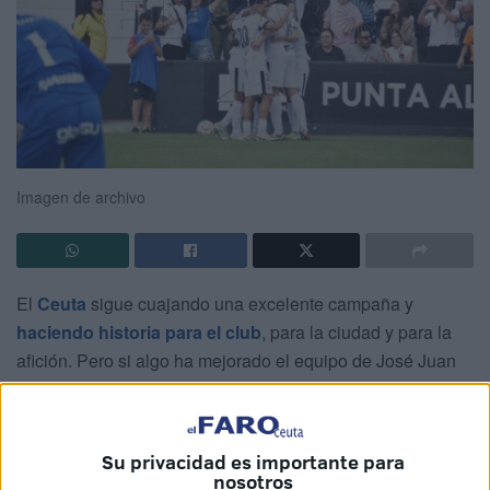
Imagen de archivo
El
Ceuta
sigue cuajando una excelente campaña y
haciendo historia para el club
, para la ciudad y para la
afición. Pero si algo ha mejorado el equipo de José Juan
Romero en estos últimos meses, es sin duda, el aspecto
defensivo.
Su privacidad es importante para
El encajar pocos goles y ofrecer el juego que ofrece el
nosotros