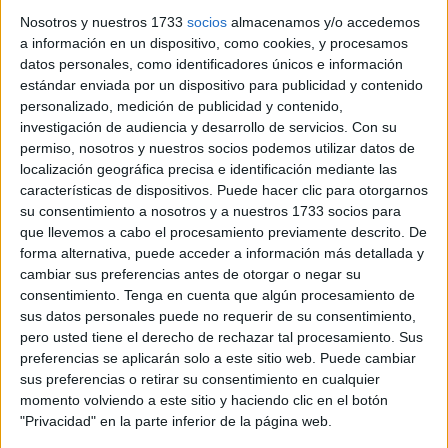
Ceuta es garantía de triunfo seguro.
Nosotros y nuestros 1733
socios
almacenamos y/o accedemos
El técnico ha utilizado en la portería a sus dos
a información en un dispositivo, como cookies, y procesamos
datos personales, como identificadores únicos e información
guardametas
, al principio de forma regular y luego ya
estándar enviada por un dispositivo para publicidad y contenido
según veía el
encuentro
. Ambos están cuajando una
personalizado, medición de publicidad y contenido,
excelente temporada y eso les hace ser los menos batidos
investigación de audiencia y desarrollo de servicios.
Con su
de todo el grupo.
permiso, nosotros y nuestros socios podemos utilizar datos de
localización geográfica precisa e identificación mediante las
El Ceuta solo ha encajado en 34 compromisos disputados,
características de dispositivos. Puede hacer clic para otorgarnos
su consentimiento a nosotros y a nuestros 1733 socios para
29 goles. Lo que le hace tener una media de 0.85 goles
que llevemos a cabo el procesamiento previamente descrito. De
encajado por
partido.
forma alternativa, puede acceder a información más detallada y
cambiar sus preferencias antes de otorgar o negar su
Dos porteros
consentimiento.
Tenga en cuenta que algún procesamiento de
sus datos personales puede no requerir de su consentimiento,
pero usted tiene el derecho de rechazar tal procesamiento. Sus
Pedro López se sitúa como el menos batido de todos los
preferencias se aplicarán solo a este sitio web. Puede cambiar
cancerberos de Primera División RFEF. El guardameta del
sus preferencias o retirar su consentimiento en cualquier
Ceuta ha encajado tan solo
14 goles en 19
momento volviendo a este sitio y haciendo clic en el botón
compromisos
, a una media de 0.74 por partido.
"Privacidad" en la parte inferior de la página web.