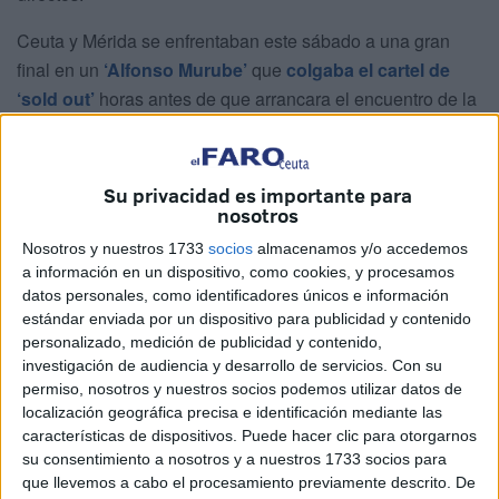
Ceuta y Mérida se enfrentaban este sábado a una gran
final en un
‘Alfonso Murube’
que
colgaba el cartel de
‘sold out’
horas antes de que arrancara el encuentro de la
jornada 35 de liga
.
Un Ceuta que llegaba a este encuentro como el gran
Su privacidad es importante para
favorito y que, independientemente al resultado,
nosotros
mantendría una jornada más su liderato. Aún así, los de
Nosotros y nuestros 1733
socios
almacenamos y/o accedemos
José Juan Romero querían hacerse los tres puntos con el
a información en un dispositivo, como cookies, y procesamos
objetivo de
seguir alejándose de sus rivales y mantener
datos personales, como identificadores únicos e información
su trono
.
estándar enviada por un dispositivo para publicidad y contenido
personalizado, medición de publicidad y contenido,
Frente a ellos estaría un Mérida en una buena racha, que
investigación de audiencia y desarrollo de servicios.
Con su
permiso, nosotros y nuestros socios podemos utilizar datos de
el pasado fin de semana tras lograr la victoria ante el
localización geográfica precisa e identificación mediante las
Antequera conseguía engancharse en los playoffs. Un
características de dispositivos. Puede hacer clic para otorgarnos
conjunto romano que
quería los tres puntos para
su consentimiento a nosotros y a nuestros 1733 socios para
asegurarse una plaza en las zonas altas de la
que llevemos a cabo el procesamiento previamente descrito. De