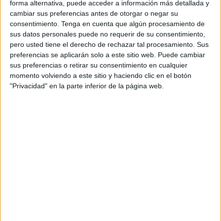
forma alternativa, puede acceder a información más detallada y
clasificación
.
cambiar sus preferencias antes de otorgar o negar su
consentimiento.
Tenga en cuenta que algún procesamiento de
El once inicial
sus datos personales puede no requerir de su consentimiento,
pero usted tiene el derecho de rechazar tal procesamiento. Sus
José Juan Romero volvía a hacer cambios en sus fila.
preferencias se aplicarán solo a este sitio web. Puede cambiar
sus preferencias o retirar su consentimiento en cualquier
Pedro López sería el cancerbero elegido para defender los
momento volviendo a este sitio y haciendo clic en el botón
palos ante el Mérida, mientras que Capa tomaría el papel
"Privacidad" en la parte inferior de la página web.
de lateral derecho, donde el técnico caballa está sufriendo
varias bajas, y Carlos Hernández volvería a conseguir la
titularidad.
Minuto de silencio
Antes de dar comienzo el encuentro, el ‘Alfonso Murube’
se ponía en pie para guardar un
minuto de silencio
en
memoria de Julián Isla
, quien fuera la voz del himno de la
AD Ceuta y que fallecía el pasado 30 de abril, dejando tras
de sí el recuerdo de una persona extraordinaria.