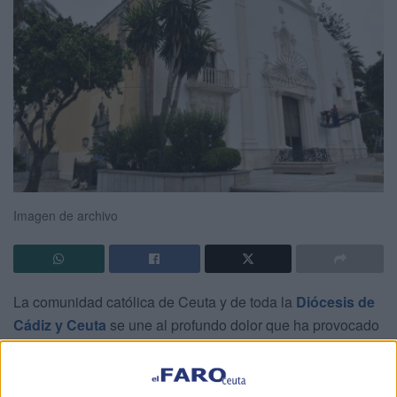
Imagen de archivo
La comunidad católica de Ceuta y de toda la
Diócesis de
Cádiz y Ceuta
se une al profundo dolor que ha provocado
el
fallecimiento del Papa Francisco
. En un comunicado
oficial, el Obispado ha manifestado su comunión con la
Iglesia universal y su intención de honrar la memoria del