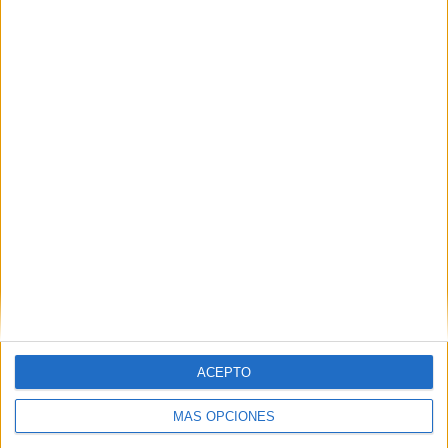
EFE
El Papa Francisco y su huella en la
ACEPTO
Iglesia
MÁS OPCIONES
La figura del Papa Francisco
ha sido clave en la