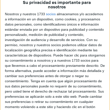
Su privacidad es importante para
Santo Padre con una serie de celebraciones litúrgicas
nosotros
especiales.
Nosotros y nuestros 1733
socios
almacenamos y/o accedemos
a información en un dispositivo, como cookies, y procesamos
La noticia ha causado una gran conmoción entre los fieles
datos personales, como identificadores únicos e información
y las instituciones religiosas, que ya preparan distintos
estándar enviada por un dispositivo para publicidad y contenido
actos de homenaje para rendir tributo al pontífice
personalizado, medición de publicidad y contenido,
investigación de audiencia y desarrollo de servicios.
Con su
argentino.
permiso, nosotros y nuestros socios podemos utilizar datos de
localización geográfica precisa e identificación mediante las
Exequias oficiales en Roma
características de dispositivos. Puede hacer clic para otorgarnos
su consentimiento a nosotros y a nuestros 1733 socios para
Según ha comunicado la Comisión Episcopal para la
que llevemos a cabo el procesamiento previamente descrito. De
forma alternativa, puede acceder a información más detallada y
Liturgia de la Conferencia Episcopal Española, no podrán
cambiar sus preferencias antes de otorgar o negar su
celebrarse
Misas funerales por el Papa Francisco
antes
consentimiento.
Tenga en cuenta que algún procesamiento de
de la ceremonia oficial de exequias que tendrá lugar en
sus datos personales puede no requerir de su consentimiento,
Roma. Esta Misa solemne se celebrará en la Basílica de
pero usted tiene el derecho de rechazar tal procesamiento. Sus
preferencias se aplicarán solo a este sitio web. Puede cambiar
San Pedro el próximo sábado 26 de abril a las 10:00
sus preferencias o retirar su consentimiento en cualquier
horas.
momento volviendo a este sitio y haciendo clic en el botón