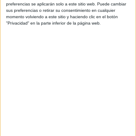
preferencias se aplicarán solo a este sitio web. Puede cambiar
sino incluso más, porque está demostrado que activan el
sus preferencias o retirar su consentimiento en cualquier
consumo”, ha afirmado el consejero. En este sentido,
momento volviendo a este sitio y haciendo clic en el botón
destacó el
papel estratégico del comercio como motor
"Privacidad" en la parte inferior de la página web.
económico y de empleo en la ciudad.
Actividad comercial que repercute
en datos