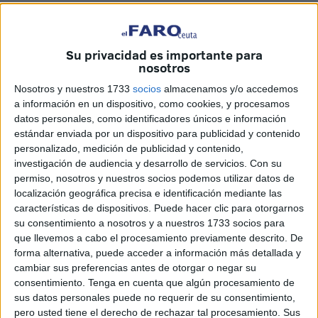
edición de la
campaña de Buybonos
, que este año se
adelanta al mes de abril con el objetivo de reforzar el
comercio local en un momento clave de consumo por la
Su privacidad es importante para
nosotros
gran cantidad de celebraciones que se realizan este mes.
La medida, impulsada junto a la Cámara de Comercio y
Nosotros y nuestros 1733
socios
almacenamos y/o accedemos
con financiación estatal, pretende
incentivar las compras
a información en un dispositivo, como cookies, y procesamos
datos personales, como identificadores únicos e información
en la ciudad y evitar la fuga de gasto hacia la
estándar enviada por un dispositivo para publicidad y contenido
península
.
personalizado, medición de publicidad y contenido,
investigación de audiencia y desarrollo de servicios.
Con su
Inversión con resultados
permiso, nosotros y nuestros socios podemos utilizar datos de
localización geográfica precisa e identificación mediante las
cuadruplicados
características de dispositivos. Puede hacer clic para otorgarnos
su consentimiento a nosotros y a nuestros 1733 socios para
El consejero de Comercio,
Nicola Cecchi
, subrayó
que llevemos a cabo el procesamiento previamente descrito. De
forma alternativa, puede acceder a información más detallada y
durante la presentación este lunes, que
esta iniciativa
cambiar sus preferencias antes de otorgar o negar su
debe entenderse como una inversión y no como un
consentimiento.
Tenga en cuenta que algún procesamiento de
gasto
. “El importe que se dedica a los buybonos se
sus datos personales puede no requerir de su consentimiento,
multiplica no solo por cuatro, debido al 25% de descuento,
pero usted tiene el derecho de rechazar tal procesamiento. Sus