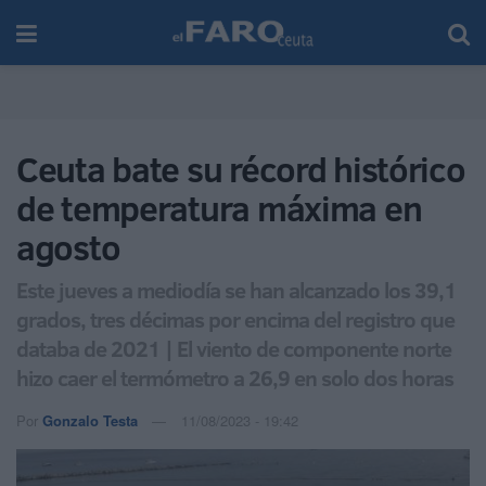
Ceuta bate su récord histórico
de temperatura máxima en
agosto
Este jueves a mediodía se han alcanzado los 39,1
grados, tres décimas por encima del registro que
databa de 2021 | El viento de componente norte
hizo caer el termómetro a 26,9 en solo dos horas
Por
Gonzalo Testa
11/08/2023 - 19:42