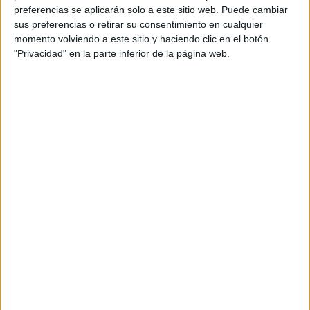
Justo después de las 12.00 roló a noroeste primero y a
preferencias se aplicarán solo a este sitio web. Puede cambiar
norte después, lo que facilitó una caída todavía más
sus preferencias o retirar su consentimiento en cualquier
momento volviendo a este sitio y haciendo clic en el botón
acelerada hasta los agradables 26,9 grados que marcaban
"Privacidad" en la parte inferior de la página web.
los termómetros a las dos de la tarde.
Para este sábado y este domingo se prevé que las
temperaturas oscilarán en la ciudad entre 22 y 28 grados
con viento flojo de levante, condiciones que se
mantendrán con leves variaciones al menos hasta el
próximo jueves.