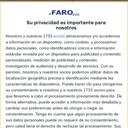
encima de los 38,8 que se alcanzaron el día de San
Roque (16) de 2021.
Su privacidad es importante para
La ciudad autónoma entró en
alerta 2 por altas
nosotros
temperaturas
este jueves ante la previsión de la Agencia
Nosotros y nuestros 1733
socios
almacenamos y/o accedemos
Estatal de Meteorología (
AEMET
) de que se superarían los
a información en un dispositivo, como cookies, y procesamos
umbrales establecidos para Ceuta (33 grados de máxima).
datos personales, como identificadores únicos e información
estándar enviada por un dispositivo para publicidad y contenido
En concreto se auguraba que este jueves se alcanzarían
personalizado, medición de publicidad y contenido,
los 33,6 grados y este viernes los 38,5.
investigación de audiencia y desarrollo de servicios.
Con su
permiso, nosotros y nuestros socios podemos utilizar datos de
Los expertos se quedaron cortos. Las
temperaturas no
localización geográfica precisa e identificación mediante las
bajaron
durante toda la madrugada pasada de 30 grados,
características de dispositivos. Puede hacer clic para otorgarnos
siempre según los registros de AEMET, salvo a las 8.00
su consentimiento a nosotros y a nuestros 1733 socios para
horas, cuando tocaron suelo con 29,5. A partir de ahí
que llevemos a cabo el procesamiento previamente descrito. De
forma alternativa, puede acceder a información más detallada y
iniciaron un ascenso brusco que, a mediodía, las llevó casi
cambiar sus preferencias antes de otorgar o negar su
diez grados por encima empujadas por el viento
consentimiento.
Tenga en cuenta que algún procesamiento de
dominante del sur.
sus datos personales puede no requerir de su consentimiento,
pero usted tiene el derecho de rechazar tal procesamiento. Sus