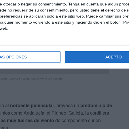
e otorgar o negar su consentimiento.
Tenga en cuenta que algún proc
de no requerir de su consentimiento, pero usted tiene el derecho de r
referencias se aplicarán solo a este sitio web. Puede cambiar sus pref
alquier momento volviendo a este sitio y haciendo clic en el botón "Pri
 web.
ÁS OPCIONES
ACEPTO
 este viernes 14 de noviembre en Ceuta
ria al
noroeste peninsular
, provoca un
predominio de
ntos como Andalucía, el Pirineo, Galicia, la cordillera
as muy fuertes de viento
de componente sur en
orca.