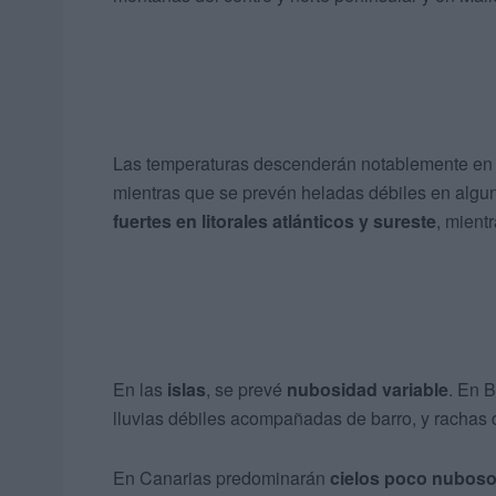
Las temperaturas descenderán notablemente en el
mientras que se prevén heladas débiles en algun
fuertes en litorales atlánticos y sureste
, mient
En las
islas
, se prevé
nubosidad variable
. En 
lluvias débiles acompañadas de barro, y rachas 
En Canarias predominarán
cielos poco nubos