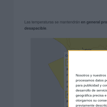
Las temperaturas se mantendrán
en general pro
desapacible
.
Nosotros y nuestro
procesamos datos per
para publicidad y co
desarrollo de servici
geográfica precisa e 
otorgarnos su conse
previamente descrito