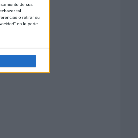
esamiento de sus
echazar tal
erencias o retirar su
vacidad" en la parte