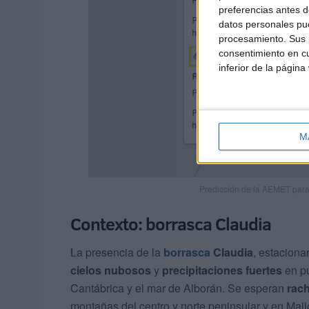
preferencias antes d
datos personales pue
procesamiento. Sus p
consentimiento en cu
inferior de la página
M
Predicción de la AEMET para
Contexto: borrasca Claudia
La presencia de la
borrasca
Claudia
, estaciona
cielos nubosos
y
precipitaciones fuertes
en pu
Cantábrica y el mar de Alborán. Se esperan
rach
montañas del centro y norte peninsular y en Mall