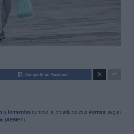
EFE
Compartir en Facebook
as y tormentas
durante la jornada de este
viernes
, según
gía (AEMET)
.