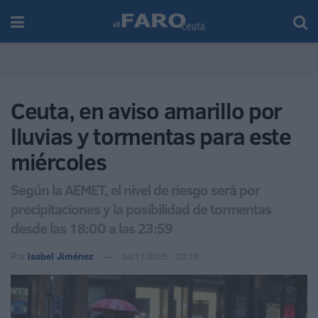
Ceuta, en aviso amarillo por
lluvias y tormentas para este
miércoles
Según la AEMET, el nivel de riesgo será por
precipitaciones y la posibilidad de tormentas
desde las 18:00 a las 23:59
Por
Isabel Jiménez
04/11/2025 - 20:19