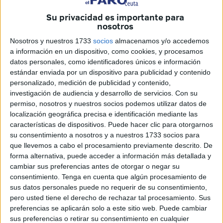
23:59.
Su privacidad es importante para
Según la previsión oficial,
Cádiz
, Huelva y Sevilla
serán
nosotros
las zonas más castigadas por el temporal, con
Nosotros y nuestros 1733
socios
almacenamos y/o accedemos
acumulaciones que podrían superar los
30 litros por
a información en un dispositivo, como cookies, y procesamos
metro cuadrado en una sola hora
, lo que sitúa a estas
datos personales, como identificadores únicos e información
estándar enviada por un dispositivo para publicidad y contenido
provincias en
nivel naranja
(riesgo importante).
personalizado, medición de publicidad y contenido,
investigación de audiencia y desarrollo de servicios.
Con su
En el caso de
Ceuta
, el aviso se mantiene en
nivel
permiso, nosotros y nuestros socios podemos utilizar datos de
amarillo
, aunque no se descartan
tormentas intensas
localización geográfica precisa e identificación mediante las
acompañadas de granizo o rachas de viento fuerte.
características de dispositivos. Puede hacer clic para otorgarnos
su consentimiento a nosotros y a nuestros 1733 socios para
Tormentas en el Estrecho y riesgo
que llevemos a cabo el procesamiento previamente descrito. De
forma alternativa, puede acceder a información más detallada y
de granizo o tornados en Andalucía
cambiar sus preferencias antes de otorgar o negar su
consentimiento.
Tenga en cuenta que algún procesamiento de
La AEMET advierte que las
tormentas previstas en las
sus datos personales puede no requerir de su consentimiento,
pero usted tiene el derecho de rechazar tal procesamiento. Sus
provincias andaluzas
podrían venir acompañadas de
preferencias se aplicarán solo a este sitio web. Puede cambiar
fenómenos adversos poco frecuentes, como la
formación
sus preferencias o retirar su consentimiento en cualquier