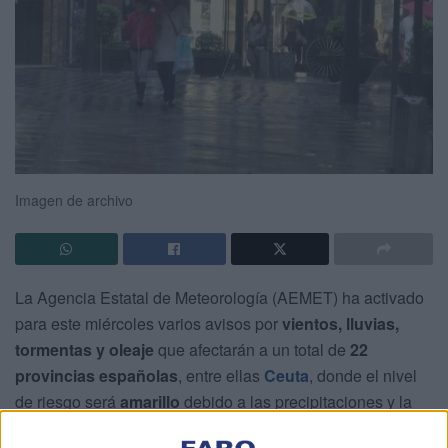
Imagen de archivo
La Agencia Estatal de Meteorología (AEMET) ha activado
para este miércoles varios avisos por
vientos, lluvias,
tormentas y oleaje
que afectarán a un total de
22
provincias españolas
, entre ellas
Ceuta
, donde el nivel
de riesgo será
amarillo
debido a las precipitaciones y la
posibilidad de tormentas desde las 18:00 de la tarde a las