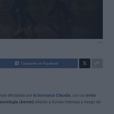
EFE
Compartir en Facebook
onas afectadas por
la borrasca Claudia
, con un
aviso
eorología (Aemet)
debido a lluvias intensas y riesgo de