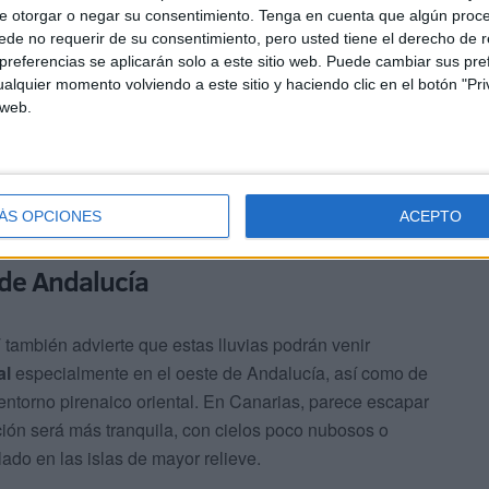
ciones en buena parte del territorio peninsular
, con
e otorgar o negar su consentimiento.
Tenga en cuenta que algún proc
de no requerir de su consentimiento, pero usted tiene el derecho de r
referencias se aplicarán solo a este sitio web. Puede cambiar sus pref
alquier momento volviendo a este sitio y haciendo clic en el botón "Pri
 el extremo este y Baleares
, las lluvias serán menos
 web.
inado por intervalos de nubes altas que tenderán a
 serán más abundantes en áreas como
Andalucía, el
, la cordillera Cantábrica y la zona de Alborán
, con
ÁS OPCIONES
ACEPTO
 de Andalucía
 también advierte que estas lluvias podrán venir
al
especialmente en el oeste de Andalucía, así como de
 entorno pirenaico oriental. En Canarias, parece escapar
ación será más tranquila, con cielos poco nubosos o
lado en las islas de mayor relieve.