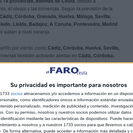
 a
19 provincias, además de Ceuta
, debido a
to, el oleaje y las tormentas. Según la previsión de la
Cádiz, Córdoba, Granada, Huelva, Málaga, Sevilla,
ledo, Lleida, Badajoz, A Coruña, Pontevedra, Madrid
os suben a nivel naranja.
arillo por viento, como
Cádiz, Córdoba, Huelva, Sevilla,
ormentas también activarán alertas en
Cádiz, Córdoba,
uanto al oleaje, la situación será especialmente adversa
ambién persistirá el nivel amarillo.
Su privacidad es importante para nosotros
s 1733
socios
almacenamos y/o accedemos a información en un disposit
sonales, como identificadores únicos e información estándar enviada 
ntenido personalizado, medición de publicidad y contenido, investigaci
os.
Con su permiso, nosotros y nuestros socios podemos utilizar datos 
identificación mediante las características de dispositivos. Puede hacer
stacionaria al noroeste de la Península
, lo que
ntimiento a nosotros y a nuestros 1733 socios para que llevemos a ca
mplias zonas, aunque por la tarde se abrirán claros en
. De forma alternativa, puede acceder a información más detallada y 