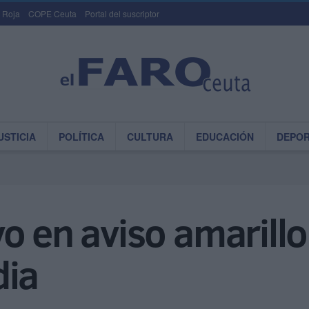
 Roja
COPE Ceuta
Portal del suscriptor
USTICIA
POLÍTICA
CULTURA
EDUCACIÓN
DEPO
o en aviso amarillo
dia