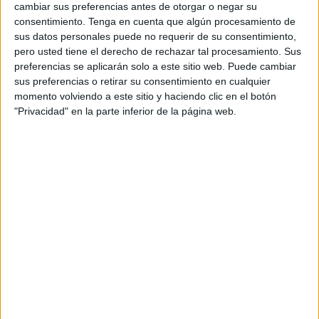
cambiar sus preferencias antes de otorgar o negar su
Ahora,
la movilidad vuelve a quedar restringida entre
consentimiento.
Tenga en cuenta que algún procesamiento de
las 22:00 y las 6:00 horas
y quedan en cuatro las
sus datos personales puede no requerir de su consentimiento,
personas no convivientes que pueden compartir mesa en
pero usted tiene el derecho de rechazar tal procesamiento. Sus
bares y restaurantes.
preferencias se aplicarán solo a este sitio web. Puede cambiar
sus preferencias o retirar su consentimiento en cualquier
Pero más allá de los contagios, las nuevas restricciones y
momento volviendo a este sitio y haciendo clic en el botón
"Privacidad" en la parte inferior de la página web.
la presión hospitalaria, las vacunas también estuvieron en
boca de todos durante los últimos días. La
suspensión de
la administración de AstraZeneca
en menores de 60
años y, en paralelo, la aprobación de
la primera vacuna
monodosis en la Unión Europa, la Janssen -que se
distribuirá entre el colectivo de 70 a 79 años
- fueron
algunas de las novedades que marcaron la realidad de la
pandemia en las semanas recientes.
Aunque finalmente, este martes, Sanidad comunicaba a
las comunidades que no recibirán las dosis de Janssen.
La compañía 'Johnson & Johnson' señalaba este martes