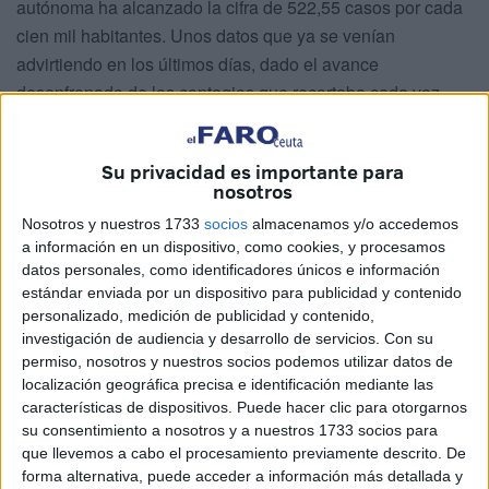
autónoma ha alcanzado la cifra de 522,55 casos por cada
cien mil habitantes. Unos datos que ya se venían
advirtiendo en los últimos días, dado el avance
desenfrenado de los contagios que recortaba cada vez
más la distancia con la incidencia en Melilla, que con
522,53 continúa reflejando la situación más crítica de todo
Su privacidad es importante para
el panorama nacional, superada solo por una décimas, por
nosotros
Ceuta.
Nosotros y nuestros 1733
socios
almacenamos y/o accedemos
a información en un dispositivo, como cookies, y procesamos
Ésta se sitúa ahora como la autonomía con más casos de
datos personales, como identificadores únicos e información
coronavirus
concentrados por habitante. Ocurre además
estándar enviada por un dispositivo para publicidad y contenido
en un contexto complicado: al término de las vacaciones
personalizado, medición de publicidad y contenido,
de Semana Santa comenzaba a percibirse un aumento del
investigación de audiencia y desarrollo de servicios.
Con su
número de contagios diarios. Los anuncios del Gobierno
permiso, nosotros y nuestros socios podemos utilizar datos de
localización geográfica precisa e identificación mediante las
local por adelantar el toque de queda y reducir el número
características de dispositivos. Puede hacer clic para otorgarnos
máximo de personas que podían sentarse en una misma
su consentimiento a nosotros y a nuestros 1733 socios para
mesa en los establecimientos se consolidaba con la
que llevemos a cabo el procesamiento previamente descrito. De
publicación, el pasado viernes, de un nuevo BOCCE.
forma alternativa, puede acceder a información más detallada y