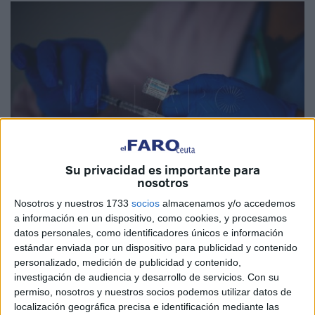
Su privacidad es importante para
nosotros
Nosotros y nuestros 1733
socios
almacenamos y/o accedemos
EFE
a información en un dispositivo, como cookies, y procesamos
datos personales, como identificadores únicos e información
estándar enviada por un dispositivo para publicidad y contenido
personalizado, medición de publicidad y contenido,
investigación de audiencia y desarrollo de servicios.
Con su
La farmacéutica 'Johnson & Johnson' anunció este martes
permiso, nosotros y nuestros socios podemos utilizar datos de
que retrasará el reparto de la vacuna de Janssen contra la
localización geográfica precisa e identificación mediante las