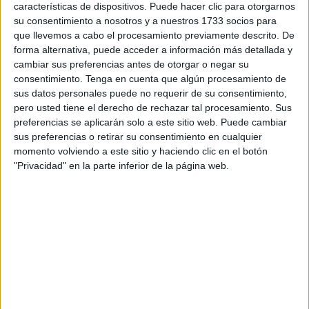
covid-19
en Europa y, por lo tanto, también en Ceuta tras
características de dispositivos. Puede hacer clic para otorgarnos
su consentimiento a nosotros y a nuestros 1733 socios para
la suspensión cautelar ordenada hoy por las autoridades
que llevemos a cabo el procesamiento previamente descrito. De
en Estados Unidos debido a varios casos "raros y graves"
forma alternativa, puede acceder a información más detallada y
de coágulos.
cambiar sus preferencias antes de otorgar o negar su
consentimiento.
Tenga en cuenta que algún procesamiento de
Posteriormente, el Ministerio de Sanidad comunicaba por
sus datos personales puede no requerir de su consentimiento,
la tarde a las comunidades autónomas que mañana no
pero usted tiene el derecho de rechazar tal procesamiento. Sus
preferencias se aplicarán solo a este sitio web. Puede cambiar
recibirán las 300.000 dosis de la vacuna contra la covid de
sus preferencias o retirar su consentimiento en cualquier
Janssen como estaba previsto, después de la decisión de
momento volviendo a este sitio y haciendo clic en el botón
la farmacéutica de posponer la entrega de su suero en
"Privacidad" en la parte inferior de la página web.
Europa.
España tenía previsto
destinar sus primeras vacunas
monodosis de Janssen contra la covid-19, que iban a
recibirse esta semana
, a acelerar la inmunización del
grupo de edad comprendido entre los 70 y 79 años, según
anunciaba lunes la
ministra de Sanidad
, Carolina Darias.
Esta vacuna, que se incorpora al proceso de vacunación